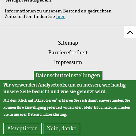
Informationen zu unserem Bestand an gedruckten
Zeitschriften finden Sie
hier
.
Z
Fußleistenmenü
Se
Sitemap
sc
Barrierefreiheit
Impressum
Datenschutz
Datenschutzeinstellungen
AVB
Wir verwenden Analysetools, um zu messen, wie häufig
unsere Seite besucht und wie sie genutzt wird.
Mit dem Klick auf „Akzeptieren“ erklären Sie sich damit einverstanden. Sie
können Ihre Einwilligung jederzeit widerrufen. Mehr Informationen finden
Sie in unserer
Datenschutzerklärung
.
Akzeptieren
Nein, danke