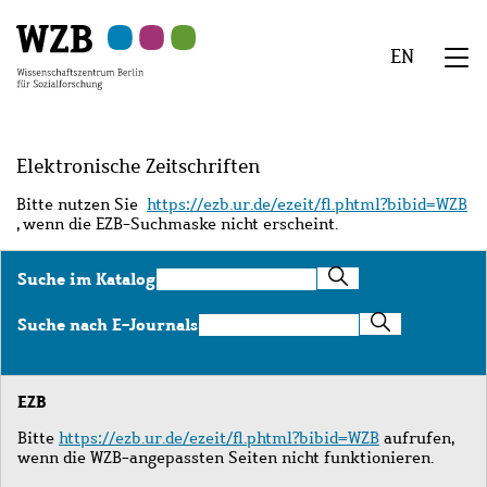
Zu
Zu
Zu
Zur
Zur
Hauptinhalt
Navigation
Suche
Sekundärnavigation
Fußzeile
EN
springen
springen
springen
springen
springen
We
Menü
Elektronische Zeitschriften
Bitte nutzen Sie
https://ezb.ur.de/ezeit/fl.phtml?bibid=WZB
, wenn die EZB-Suchmaske nicht erscheint.
Suche
Suche im Katalog
im
Katalog
Suche
Suche nach E-Journals
nach
E-
Journals
EZB
Bitte
https://ezb.ur.de/ezeit/fl.phtml?bibid=WZB
aufrufen,
wenn die WZB-angepassten Seiten nicht funktionieren.