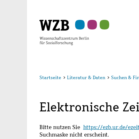
Zu
Zu
Zu
Zur
Zur
Hauptinhalt
Navigation
Suche
Sekundärnavigation
Fußzeile
springen
springen
springen
springen
springen
Startseite
>
Literatur & Daten
>
Suchen & Fi
Elektronische Zei
Bitte nutzen Sie
https://ezb.ur.de/eze
Suchmaske nicht erscheint.