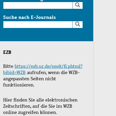
Suche
im
Katalog
Suche nach E-Journals
Suche
nach
E-
Journals
EZB
Bitte
https://ezb.ur.de/ezeit/fl.phtml?
bibid=WZB
aufrufen, wenn die WZB-
angepassten Seiten nicht
funktionieren.
Hier finden Sie alle elektronischen
Zeitschriften, auf die Sie im WZB
online zugreifen können.