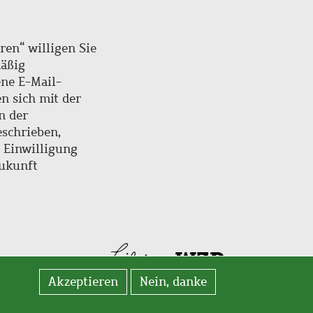
ren“ willigen Sie
mäßig
ne E-Mail-
en sich mit der
n der
schrieben,
e Einwilligung
Zukunft
Akzeptieren
Nein, danke