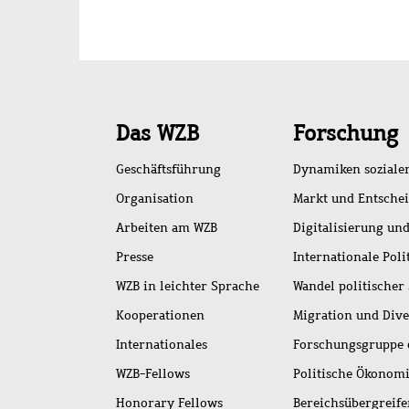
Schnellzugriff
Das WZB
Forschung
Geschäftsführung
Dynamiken soziale
Organisation
Markt und Entsche
Arbeiten am WZB
Digitalisierung und
Presse
Internationale Poli
WZB in leichter Sprache
Wandel politischer
Kooperationen
Migration und Dive
Internationales
Forschungsgruppe 
WZB-Fellows
Politische Ökonom
Honorary Fellows
Bereichsübergreif