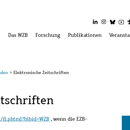
LinkedIn
Instagram
Blues
Yo
Hauptmenü
Das WZB
Menü
Forschung
Menü
Publikationen
Menü
Veransta
öffnen:
öffnen:
öffnen:
Das
Forschung
Publikatio
WZB
nden
>
Elektronische Zeitschriften
tschriften
it/fl.phtml?bibid=WZB
, wenn die EZB-