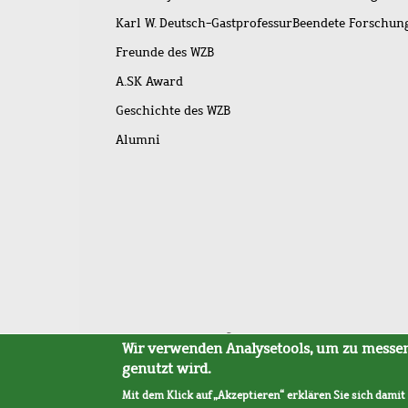
Karl W. Deutsch-Gastprofessur
Beendete Forschu
Freunde des WZB
A.SK Award
Geschichte des WZB
Alumni
Fußleistenmenü
Sitemap
Barrierefreiheit
Impressum
Datensc
Wir verwenden Analysetools, um zu messen,
genutzt wird.
Mit dem Klick auf „Akzeptieren“ erklären Sie sich damit