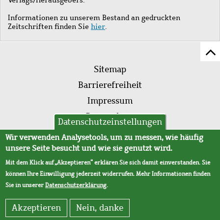
Informationen zu unserem Bestand an gedruckten
Zeitschriften finden Sie
hier
.
Z
Fußleistenmenü
Se
Sitemap
sc
Barrierefreiheit
Impressum
Datenschutz
Datenschutzeinstellungen
AVB
Wir verwenden Analysetools, um zu messen, wie häufig
unsere Seite besucht und wie sie genutzt wird.
Mit dem Klick auf „Akzeptieren“ erklären Sie sich damit einverstanden. Sie
können Ihre Einwilligung jederzeit widerrufen. Mehr Informationen finden
Sie in unserer
Datenschutzerklärung
.
Akzeptieren
Nein, danke