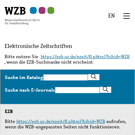
Zu
Zu
Zu
Zur
Zur
Hauptinhalt
Navigation
Suche
Sekundärnavigation
Fußzeile
EN
springen
springen
springen
springen
springen
We
Menü
Elektronische Zeitschriften
Bitte nutzen Sie
https://ezb.ur.de/ezeit/fl.phtml?bibid=WZB
, wenn die EZB-Suchmaske nicht erscheint.
Suche
Suche im Katalog
im
Katalog
Suche
Suche nach E-Journals
nach
E-
Journals
EZB
Bitte
https://ezb.ur.de/ezeit/fl.phtml?bibid=WZB
aufrufen,
wenn die WZB-angepassten Seiten nicht funktionieren.