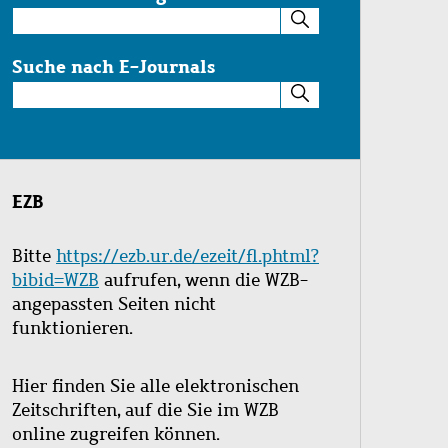
Suche
im
Katalog
Suche nach E-Journals
Suche
nach
E-
Journals
EZB
Bitte
https://ezb.ur.de/ezeit/fl.phtml?
bibid=WZB
aufrufen, wenn die WZB-
angepassten Seiten nicht
funktionieren.
Hier finden Sie alle elektronischen
Zeitschriften, auf die Sie im WZB
online zugreifen können.