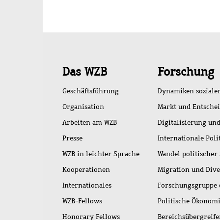
Schnellzugriff
Das WZB
Forschung
Geschäftsführung
Dynamiken soziale
Organisation
Markt und Entsche
Arbeiten am WZB
Digitalisierung und
Presse
Internationale Poli
WZB in leichter Sprache
Wandel politischer
Kooperationen
Migration und Dive
Internationales
Forschungsgruppe 
WZB-Fellows
Politische Ökonom
Honorary Fellows
Bereichsübergreif