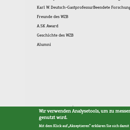
Karl W. Deutsch-Gastprofessur
Beendete Forschu
Freunde des WZB
A.SK Award
Geschichte des WZB
Alumni
Fußleistenmenü
Sitemap
Barrierefreiheit
Impressum
Datensc
Wir verwenden Analysetools, um zu messen,
genutzt wird.
Mit dem Klick auf „Akzeptieren“ erklären Sie sich damit