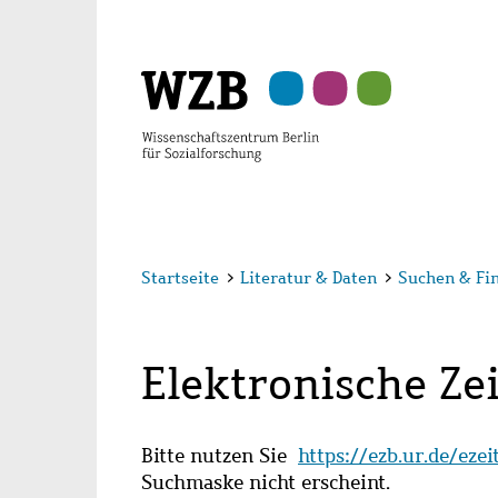
Zu
Zu
Zu
Zur
Zur
Hauptinhalt
Navigation
Suche
Sekundärnavigation
Fußzeile
springen
springen
springen
springen
springen
Startseite
>
Literatur & Daten
>
Suchen & Fi
Elektronische Zei
Bitte nutzen Sie
https://ezb.ur.de/eze
Suchmaske nicht erscheint.