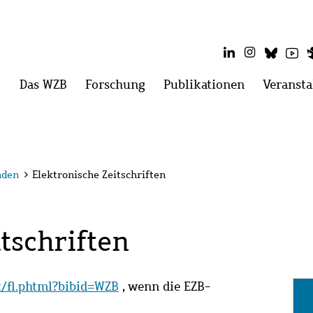
LinkedIn
Instagram
Blues
Yo
Hauptmenü
Das WZB
Menü
Forschung
Menü
Publikationen
Menü
Veransta
öffnen:
öffnen:
öffnen:
Das
Forschung
Publikatio
WZB
nden
>
Elektronische Zeitschriften
tschriften
it/fl.phtml?bibid=WZB
, wenn die EZB-