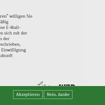
ren“ willigen Sie
mäßig
ne E-Mail-
en sich mit der
n der
schrieben,
e Einwilligung
Zukunft
Akzeptieren
Nein, danke