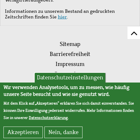
Informationen zu unserem Bestand an gedruckten
Zeitschriften finden Sie
hier
.
Z
Fußleistenmenü
Se
Sitemap
sc
Barrierefreiheit
Impressum
Datenschutz
Datenschutzeinstellungen
AVB
Wir verwenden Analysetools, um zu messen, wie häufig
unsere Seite besucht und wie sie genutzt wird.
Mit dem Klick auf „Akzeptieren“ erklären Sie sich damit einverstanden. Sie
können Ihre Einwilligung jederzeit widerrufen. Mehr Informationen finden
Sie in unserer
Datenschutzerklärung
.
Akzeptieren
Nein, danke