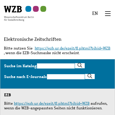
Zu
Zu
Zu
Zur
Zur
Hauptinhalt
Navigation
Suche
Sekundärnavigation
Fußzeile
EN
springen
springen
springen
springen
springen
We
Menü
Elektronische Zeitschriften
Bitte nutzen Sie
https://ezb.ur.de/ezeit/fl.phtml?bibid=WZB
, wenn die EZB-Suchmaske nicht erscheint.
Suche
Suche im Katalog
im
Katalog
Suche
Suche nach E-Journals
nach
E-
Journals
EZB
Bitte
https://ezb.ur.de/ezeit/fl.phtml?bibid=WZB
aufrufen,
wenn die WZB-angepassten Seiten nicht funktionieren.