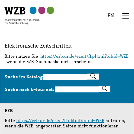
Zu
Zu
Zu
Zur
Zur
Hauptinhalt
Navigation
Suche
Sekundärnavigation
Fußzeile
EN
springen
springen
springen
springen
springen
We
Menü
Elektronische Zeitschriften
Bitte nutzen Sie
https://ezb.ur.de/ezeit/fl.phtml?bibid=WZB
, wenn die EZB-Suchmaske nicht erscheint.
Suche
Suche im Katalog
im
Katalog
Suche
Suche nach E-Journals
nach
E-
Journals
EZB
Bitte
https://ezb.ur.de/ezeit/fl.phtml?bibid=WZB
aufrufen,
wenn die WZB-angepassten Seiten nicht funktionieren.