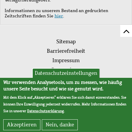
Informationen zu unserem Bestand an gedruckten
Zeitschriften finden Sie
hier
.
Z
Fußleistenmenü
Se
Sitemap
sc
Barrierefreiheit
Impressum
Datenschutz
Datenschutzeinstellungen
AVB
Wir verwenden Analysetools, um zu messen, wie häufig
unsere Seite besucht und wie sie genutzt wird.
Mit dem Klick auf „Akzeptieren“ erklären Sie sich damit einverstanden. Sie
können Ihre Einwilligung jederzeit widerrufen. Mehr Informationen finden
Sie in unserer
Datenschutzerklärung
.
Akzeptieren
Nein, danke