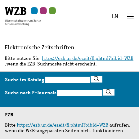
Zu
Zu
Zu
Zur
Zur
Hauptinhalt
Navigation
Suche
Sekundärnavigation
Fußzeile
EN
springen
springen
springen
springen
springen
We
Menü
Elektronische Zeitschriften
Bitte nutzen Sie
https://ezb.ur.de/ezeit/fl.phtml?bibid=WZB
, wenn die EZB-Suchmaske nicht erscheint.
Suche
Suche im Katalog
im
Katalog
Suche
Suche nach E-Journals
nach
E-
Journals
EZB
Bitte
https://ezb.ur.de/ezeit/fl.phtml?bibid=WZB
aufrufen,
wenn die WZB-angepassten Seiten nicht funktionieren.