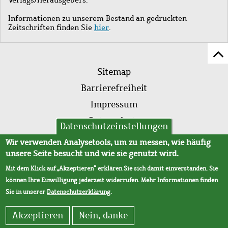
Informationen zu unserem Bestand an gedruckten
Zeitschriften finden Sie
hier
.
Z
Fußleistenmenü
Se
Sitemap
sc
Barrierefreiheit
Impressum
Datenschutz
Datenschutzeinstellungen
AVB
Wir verwenden Analysetools, um zu messen, wie häufig
unsere Seite besucht und wie sie genutzt wird.
Mit dem Klick auf „Akzeptieren“ erklären Sie sich damit einverstanden. Sie
können Ihre Einwilligung jederzeit widerrufen. Mehr Informationen finden
Sie in unserer
Datenschutzerklärung
.
Akzeptieren
Nein, danke