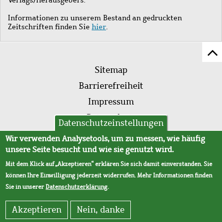
Informationen zu unserem Bestand an gedruckten
Zeitschriften finden Sie
hier
.
Z
Fußleistenmenü
Se
Sitemap
sc
Barrierefreiheit
Impressum
Datenschutz
Datenschutzeinstellungen
AVB
Wir verwenden Analysetools, um zu messen, wie häufig
unsere Seite besucht und wie sie genutzt wird.
Mit dem Klick auf „Akzeptieren“ erklären Sie sich damit einverstanden. Sie
können Ihre Einwilligung jederzeit widerrufen. Mehr Informationen finden
Sie in unserer
Datenschutzerklärung
.
Akzeptieren
Nein, danke