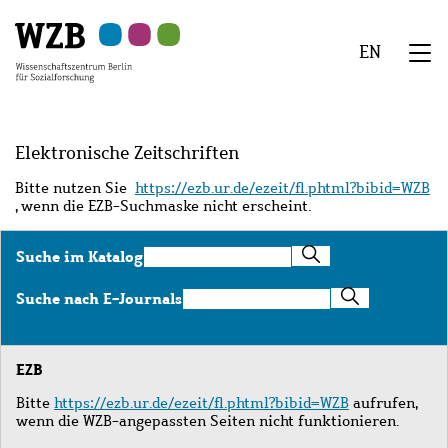
Zu
Zu
Zu
Zur
Zur
Hauptinhalt
Navigation
Suche
Sekundärnavigation
Fußzeile
EN
springen
springen
springen
springen
springen
We
Menü
Elektronische Zeitschriften
Bitte nutzen Sie
https://ezb.ur.de/ezeit/fl.phtml?bibid=WZB
, wenn die EZB-Suchmaske nicht erscheint.
Suche
Suche im Katalog
im
Katalog
Suche
Suche nach E-Journals
nach
E-
Journals
EZB
Bitte
https://ezb.ur.de/ezeit/fl.phtml?bibid=WZB
aufrufen,
wenn die WZB-angepassten Seiten nicht funktionieren.