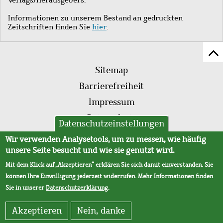
Informationen zu unserem Bestand an gedruckten
Zeitschriften finden Sie
hier
.
Z
Fußleistenmenü
Se
Sitemap
sc
Barrierefreiheit
Impressum
Datenschutz
Datenschutzeinstellungen
AVB
Wir verwenden Analysetools, um zu messen, wie häufig
unsere Seite besucht und wie sie genutzt wird.
Mit dem Klick auf „Akzeptieren“ erklären Sie sich damit einverstanden. Sie
können Ihre Einwilligung jederzeit widerrufen. Mehr Informationen finden
Sie in unserer
Datenschutzerklärung
.
Akzeptieren
Nein, danke