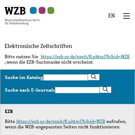
Zu
Zu
Zu
Zur
Zur
Hauptinhalt
Navigation
Suche
Sekundärnavigation
Fußzeile
EN
springen
springen
springen
springen
springen
We
Menü
Elektronische Zeitschriften
Bitte nutzen Sie
https://ezb.ur.de/ezeit/fl.phtml?bibid=WZB
, wenn die EZB-Suchmaske nicht erscheint.
Suche
Suche im Katalog
im
Katalog
Suche
Suche nach E-Journals
nach
E-
Journals
EZB
Bitte
https://ezb.ur.de/ezeit/fl.phtml?bibid=WZB
aufrufen,
wenn die WZB-angepassten Seiten nicht funktionieren.