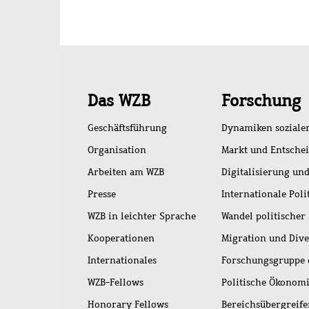
Schnellzugriff
Das WZB
Forschung
Geschäftsführung
Dynamiken soziale
Organisation
Markt und Entsche
Arbeiten am WZB
Digitalisierung und
Presse
Internationale Poli
WZB in leichter Sprache
Wandel politischer
Kooperationen
Migration und Dive
Internationales
Forschungsgruppe 
WZB-Fellows
Politische Ökonom
Honorary Fellows
Bereichsübergreif