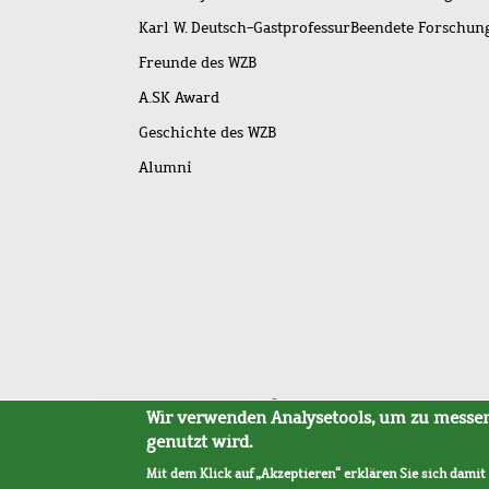
Karl W. Deutsch-Gastprofessur
Beendete Forschu
Freunde des WZB
A.SK Award
Geschichte des WZB
Alumni
Fußleistenmenü
Sitemap
Barrierefreiheit
Impressum
Datensc
Wir verwenden Analysetools, um zu messen,
genutzt wird.
Mit dem Klick auf „Akzeptieren“ erklären Sie sich damit