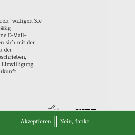
ren“ willigen Sie
mäßig
ne E-Mail-
en sich mit der
n der
schrieben,
e Einwilligung
Zukunft
Akzeptieren
Nein, danke