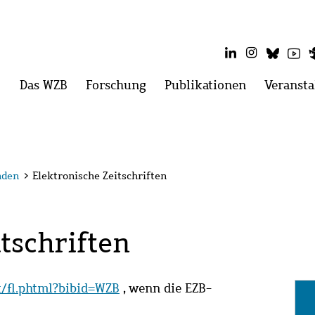
LinkedIn
Instagram
Blues
Yo
Hauptmenü
Das WZB
Menü
Forschung
Menü
Publikationen
Menü
Veransta
öffnen:
öffnen:
öffnen:
Das
Forschung
Publikatio
WZB
nden
>
Elektronische Zeitschriften
tschriften
it/fl.phtml?bibid=WZB
, wenn die EZB-