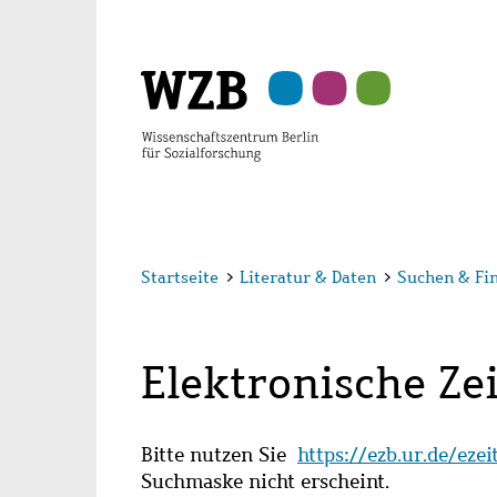
Zu
Zu
Zu
Zur
Zur
Hauptinhalt
Navigation
Suche
Sekundärnavigation
Fußzeile
springen
springen
springen
springen
springen
Startseite
>
Literatur & Daten
>
Suchen & Fi
Elektronische Zei
Bitte nutzen Sie
https://ezb.ur.de/eze
Suchmaske nicht erscheint.