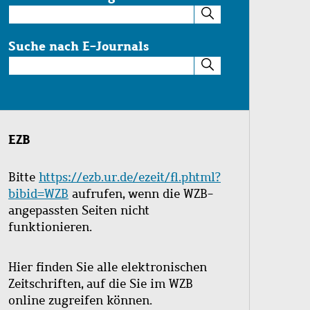
Suche
im
Katalog
Suche nach E-Journals
Suche
nach
E-
Journals
EZB
Bitte
https://ezb.ur.de/ezeit/fl.phtml?
bibid=WZB
aufrufen, wenn die WZB-
angepassten Seiten nicht
funktionieren.
Hier finden Sie alle elektronischen
Zeitschriften, auf die Sie im WZB
online zugreifen können.