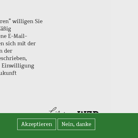
ren“ willigen Sie
mäßig
ne E-Mail-
en sich mit der
n der
schrieben,
e Einwilligung
Zukunft
Akzeptieren
Nein, danke