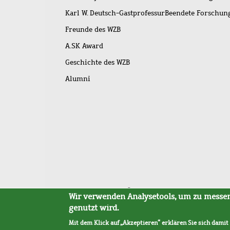
Karl W. Deutsch-Gastprofessur
Beendete Forschu
Freunde des WZB
A.SK Award
Geschichte des WZB
Alumni
Fußleistenmenü
Sitemap
Barrierefreiheit
Impressum
Datensc
Wir verwenden Analysetools, um zu messen,
genutzt wird.
Mit dem Klick auf „Akzeptieren“ erklären Sie sich damit