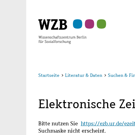
Zu
Zu
Zu
Zur
Zur
Hauptinhalt
Navigation
Suche
Sekundärnavigation
Fußzeile
springen
springen
springen
springen
springen
Startseite
>
Literatur & Daten
>
Suchen & Fi
Elektronische Zei
Bitte nutzen Sie
https://ezb.ur.de/eze
Suchmaske nicht erscheint.