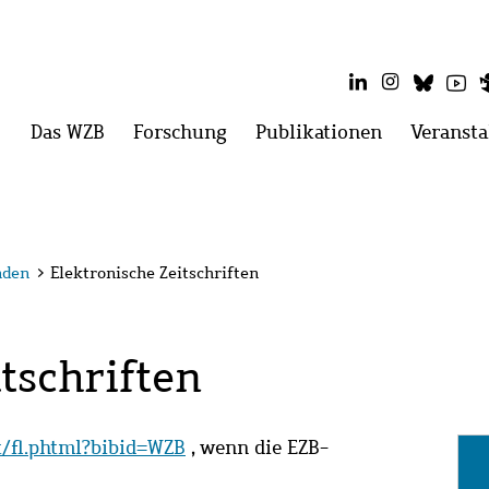
LinkedIn
Instagram
Blues
Yo
Hauptmenü
Das WZB
Menü
Forschung
Menü
Publikationen
Menü
Veransta
öffnen:
öffnen:
öffnen:
Das
Forschung
Publikatio
WZB
nden
>
Elektronische Zeitschriften
tschriften
it/fl.phtml?bibid=WZB
, wenn die EZB-