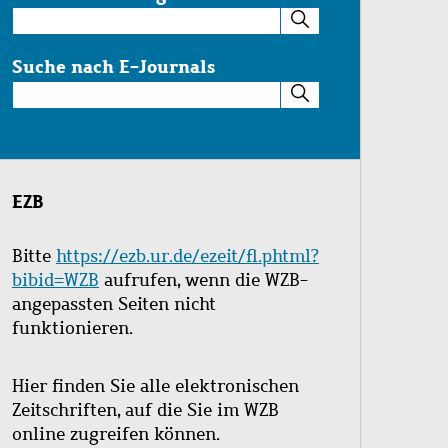
Suche
im
Katalog
Suche nach E-Journals
Suche
nach
E-
Journals
EZB
Bitte
https://ezb.ur.de/ezeit/fl.phtml?
bibid=WZB
aufrufen, wenn die WZB-
angepassten Seiten nicht
funktionieren.
Hier finden Sie alle elektronischen
Zeitschriften, auf die Sie im WZB
online zugreifen können.