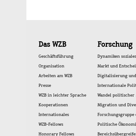
Schnellzugriff
Das WZB
Forschung
Geschäftsführung
Dynamiken soziale
Organisation
Markt und Entsche
Arbeiten am WZB
Digitalisierung und
Presse
Internationale Poli
WZB in leichter Sprache
Wandel politischer
Kooperationen
Migration und Dive
Internationales
Forschungsgruppe 
WZB-Fellows
Politische Ökonom
Honorary Fellows
Bereichsübergreif