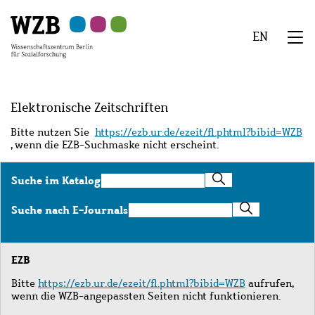
Zu
Zu
Zu
Zur
Zur
Hauptinhalt
Navigation
Suche
Sekundärnavigation
Fußzeile
EN
springen
springen
springen
springen
springen
We
Menü
Elektronische Zeitschriften
Bitte nutzen Sie
https://ezb.ur.de/ezeit/fl.phtml?bibid=WZB
, wenn die EZB-Suchmaske nicht erscheint.
Suche
Suche im Katalog
im
Katalog
Suche
Suche nach E-Journals
nach
E-
Journals
EZB
Bitte
https://ezb.ur.de/ezeit/fl.phtml?bibid=WZB
aufrufen,
wenn die WZB-angepassten Seiten nicht funktionieren.