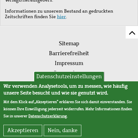
Informationen zu unserem Bestand an gedruckten
Zeitschriften finden Sie
hier
.
Z
Fußleistenmenü
Se
Sitemap
sc
Barrierefreiheit
Impressum
Datenschutz
Datenschutzeinstellungen
AVB
Wir verwenden Analysetools, um zu messen, wie häufig
unsere Seite besucht und wie sie genutzt wird.
Mit dem Klick auf „Akzeptieren“ erklären Sie sich damit einverstanden. Sie
können Ihre Einwilligung jederzeit widerrufen. Mehr Informationen finden
Sie in unserer
Datenschutzerklärung
.
Akzeptieren
Nein, danke