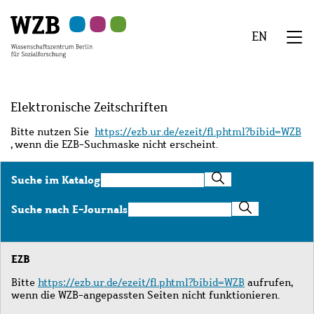
Zu
Zu
Zu
Zur
Zur
Hauptinhalt
Navigation
Suche
Sekundärnavigation
Fußzeile
EN
springen
springen
springen
springen
springen
We
Menü
Elektronische Zeitschriften
Bitte nutzen Sie
https://ezb.ur.de/ezeit/fl.phtml?bibid=WZB
, wenn die EZB-Suchmaske nicht erscheint.
Suche
Suche im Katalog
im
Katalog
Suche
Suche nach E-Journals
nach
E-
Journals
EZB
Bitte
https://ezb.ur.de/ezeit/fl.phtml?bibid=WZB
aufrufen,
wenn die WZB-angepassten Seiten nicht funktionieren.