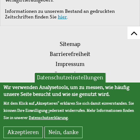
Informationen zu unserem Bestand an gedruckten
Zeitschriften finden Sie
hier
.
Z
Fußleistenmenü
Se
Sitemap
sc
Barrierefreiheit
Impressum
Datenschutz
Datenschutzeinstellungen
AVB
Wir verwenden Analysetools, um zu messen, wie häufig
unsere Seite besucht und wie sie genutzt wird.
Mit dem Klick auf „Akzeptieren“ erklären Sie sich damit einverstanden. Sie
können Ihre Einwilligung jederzeit widerrufen. Mehr Informationen finden
Sie in unserer
Datenschutzerklärung
.
Akzeptieren
Nein, danke