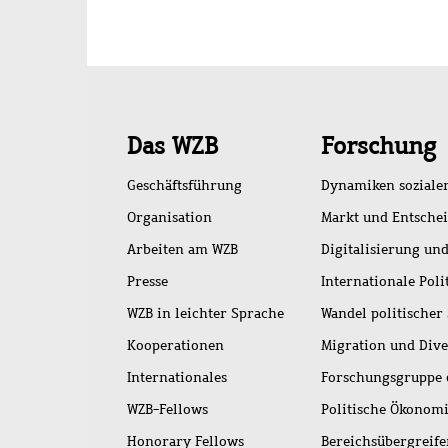
Schnellzugriff
Das WZB
Forschung
Geschäftsführung
Dynamiken soziale
Organisation
Markt und Entsche
Arbeiten am WZB
Digitalisierung und
Presse
Internationale Poli
WZB in leichter Sprache
Wandel politischer
Kooperationen
Migration und Dive
Internationales
Forschungsgruppe 
WZB-Fellows
Politische Ökonom
Honorary Fellows
Bereichsübergreif