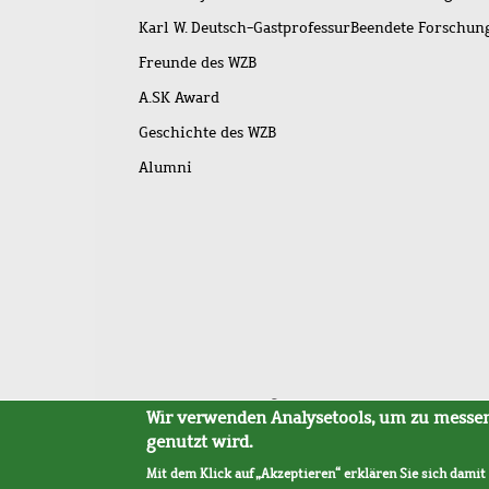
Karl W. Deutsch-Gastprofessur
Beendete Forschu
Freunde des WZB
A.SK Award
Geschichte des WZB
Alumni
Fußleistenmenü
Sitemap
Barrierefreiheit
Impressum
Datensc
Wir verwenden Analysetools, um zu messen,
genutzt wird.
Mit dem Klick auf „Akzeptieren“ erklären Sie sich damit