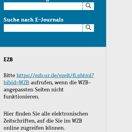
Suche
im
Katalog
Suche nach E-Journals
Suche
nach
E-
Journals
EZB
Bitte
https://ezb.ur.de/ezeit/fl.phtml?
bibid=WZB
aufrufen, wenn die WZB-
angepassten Seiten nicht
funktionieren.
Hier finden Sie alle elektronischen
Zeitschriften, auf die Sie im WZB
online zugreifen können.