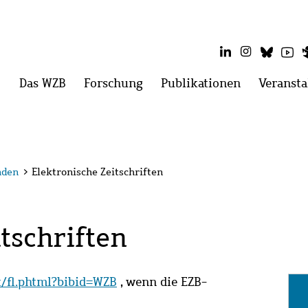
LinkedIn
Instagram
Blues
Yo
Hauptmenü
Das WZB
Menü
Forschung
Menü
Publikationen
Menü
Veransta
öffnen:
öffnen:
öffnen:
Das
Forschung
Publikatio
WZB
nden
>
Elektronische Zeitschriften
tschriften
it/fl.phtml?bibid=WZB
, wenn die EZB-