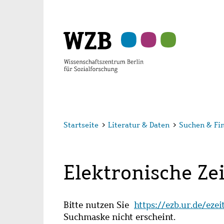
Zu
Zu
Zu
Zur
Zur
Hauptinhalt
Navigation
Suche
Sekundärnavigation
Fußzeile
springen
springen
springen
springen
springen
Startseite
>
Literatur & Daten
>
Suchen & Fi
Elektronische Zei
Bitte nutzen Sie
https://ezb.ur.de/eze
Suchmaske nicht erscheint.