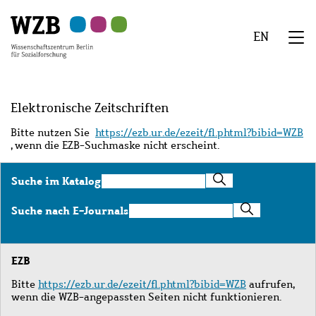
Zu
Zu
Zu
Zur
Zur
Hauptinhalt
Navigation
Suche
Sekundärnavigation
Fußzeile
EN
springen
springen
springen
springen
springen
We
Menü
Elektronische Zeitschriften
Bitte nutzen Sie
https://ezb.ur.de/ezeit/fl.phtml?bibid=WZB
, wenn die EZB-Suchmaske nicht erscheint.
Suche
Suche im Katalog
im
Katalog
Suche
Suche nach E-Journals
nach
E-
Journals
EZB
Bitte
https://ezb.ur.de/ezeit/fl.phtml?bibid=WZB
aufrufen,
wenn die WZB-angepassten Seiten nicht funktionieren.