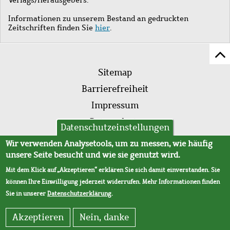
Informationen zu unserem Bestand an gedruckten
Zeitschriften finden Sie
hier
.
Z
Fußleistenmenü
Se
Sitemap
sc
Barrierefreiheit
Impressum
Datenschutz
Datenschutzeinstellungen
AVB
Wir verwenden Analysetools, um zu messen, wie häufig
unsere Seite besucht und wie sie genutzt wird.
Mit dem Klick auf „Akzeptieren“ erklären Sie sich damit einverstanden. Sie
können Ihre Einwilligung jederzeit widerrufen. Mehr Informationen finden
Sie in unserer
Datenschutzerklärung
.
Akzeptieren
Nein, danke