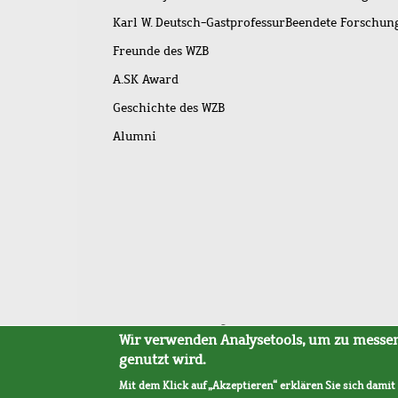
Karl W. Deutsch-Gastprofessur
Beendete Forschu
Freunde des WZB
A.SK Award
Geschichte des WZB
Alumni
Fußleistenmenü
Sitemap
Barrierefreiheit
Impressum
Datensc
Wir verwenden Analysetools, um zu messen,
genutzt wird.
Mit dem Klick auf „Akzeptieren“ erklären Sie sich damit