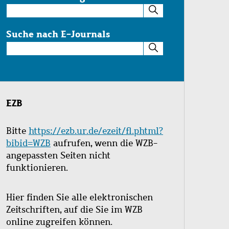
Suche
im
Katalog
Suche nach E-Journals
Suche
nach
E-
Journals
EZB
Bitte
https://ezb.ur.de/ezeit/fl.phtml?
bibid=WZB
aufrufen, wenn die WZB-
angepassten Seiten nicht
funktionieren.
Hier finden Sie alle elektronischen
Zeitschriften, auf die Sie im WZB
online zugreifen können.