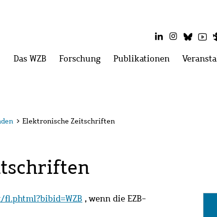
LinkedIn
Instagram
Blues
Yo
Hauptmenü
Das WZB
Menü
Forschung
Menü
Publikationen
Menü
Veransta
öffnen:
öffnen:
öffnen:
Das
Forschung
Publikatio
WZB
nden
>
Elektronische Zeitschriften
tschriften
it/fl.phtml?bibid=WZB
, wenn die EZB-