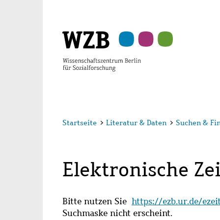
Zu
Zu
Zu
Zur
Zur
Hauptinhalt
Navigation
Suche
Sekundärnavigation
Fußzeile
springen
springen
springen
springen
springen
Startseite
>
Literatur & Daten
>
Suchen & Fi
Elektronische Zei
Bitte nutzen Sie
https://ezb.ur.de/eze
Suchmaske nicht erscheint.