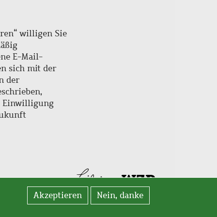
ren“ willigen Sie
mäßig
ne E-Mail-
en sich mit der
n der
schrieben,
e Einwilligung
Zukunft
Akzeptieren
Nein, danke