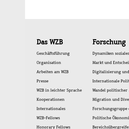
Schnellzugriff
Das WZB
Forschung
Geschäftsführung
Dynamiken soziale
Organisation
Markt und Entsche
Arbeiten am WZB
Digitalisierung und
Presse
Internationale Poli
WZB in leichter Sprache
Wandel politischer
Kooperationen
Migration und Dive
Internationales
Forschungsgruppe 
WZB-Fellows
Politische Ökonom
Honorary Fellows
Bereichsübergreif