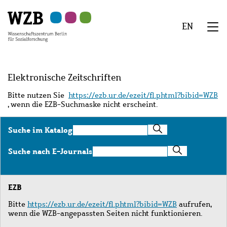
Zu
Zu
Zu
Zur
Zur
Hauptinhalt
Navigation
Suche
Sekundärnavigation
Fußzeile
EN
springen
springen
springen
springen
springen
We
Menü
Elektronische Zeitschriften
Bitte nutzen Sie
https://ezb.ur.de/ezeit/fl.phtml?bibid=WZB
, wenn die EZB-Suchmaske nicht erscheint.
Suche
Suche im Katalog
im
Katalog
Suche
Suche nach E-Journals
nach
E-
Journals
EZB
Bitte
https://ezb.ur.de/ezeit/fl.phtml?bibid=WZB
aufrufen,
wenn die WZB-angepassten Seiten nicht funktionieren.