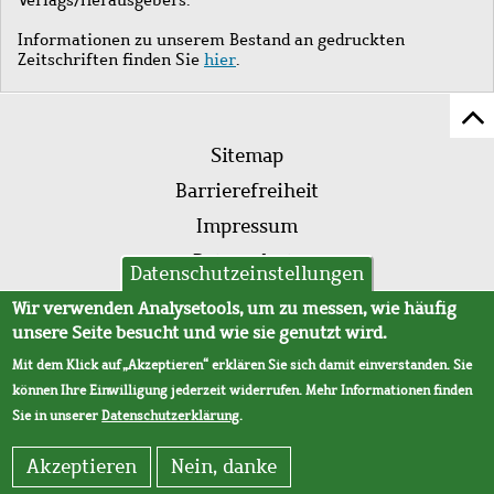
Informationen zu unserem Bestand an gedruckten
Zeitschriften finden Sie
hier
.
Z
Fußleistenmenü
Se
Sitemap
sc
Barrierefreiheit
Impressum
Datenschutz
Datenschutzeinstellungen
AVB
Wir verwenden Analysetools, um zu messen, wie häufig
unsere Seite besucht und wie sie genutzt wird.
Mit dem Klick auf „Akzeptieren“ erklären Sie sich damit einverstanden. Sie
können Ihre Einwilligung jederzeit widerrufen. Mehr Informationen finden
Sie in unserer
Datenschutzerklärung
.
Akzeptieren
Nein, danke