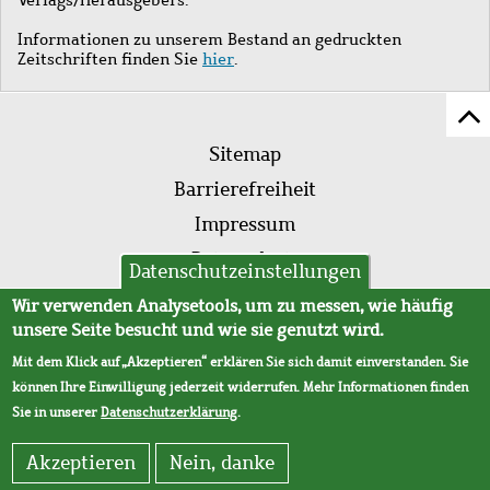
Informationen zu unserem Bestand an gedruckten
Zeitschriften finden Sie
hier
.
Z
Fußleistenmenü
Se
Sitemap
sc
Barrierefreiheit
Impressum
Datenschutz
Datenschutzeinstellungen
AVB
Wir verwenden Analysetools, um zu messen, wie häufig
unsere Seite besucht und wie sie genutzt wird.
Mit dem Klick auf „Akzeptieren“ erklären Sie sich damit einverstanden. Sie
können Ihre Einwilligung jederzeit widerrufen. Mehr Informationen finden
Sie in unserer
Datenschutzerklärung
.
Akzeptieren
Nein, danke