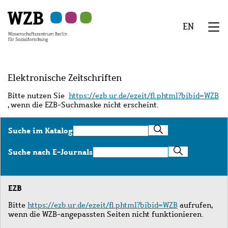
Zu
Zu
Zu
Zur
Zur
Hauptinhalt
Navigation
Suche
Sekundärnavigation
Fußzeile
EN
springen
springen
springen
springen
springen
We
Menü
Elektronische Zeitschriften
Bitte nutzen Sie
https://ezb.ur.de/ezeit/fl.phtml?bibid=WZB
, wenn die EZB-Suchmaske nicht erscheint.
Suche
Suche im Katalog
im
Katalog
Suche
Suche nach E-Journals
nach
E-
Journals
EZB
Bitte
https://ezb.ur.de/ezeit/fl.phtml?bibid=WZB
aufrufen,
wenn die WZB-angepassten Seiten nicht funktionieren.