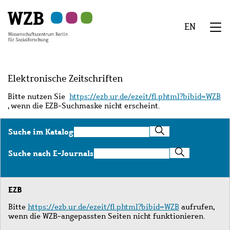
Zu
Zu
Zu
Zur
Zur
Hauptinhalt
Navigation
Suche
Sekundärnavigation
Fußzeile
EN
springen
springen
springen
springen
springen
We
Menü
Elektronische Zeitschriften
Bitte nutzen Sie
https://ezb.ur.de/ezeit/fl.phtml?bibid=WZB
, wenn die EZB-Suchmaske nicht erscheint.
Suche
Suche im Katalog
im
Katalog
Suche
Suche nach E-Journals
nach
E-
Journals
EZB
Bitte
https://ezb.ur.de/ezeit/fl.phtml?bibid=WZB
aufrufen,
wenn die WZB-angepassten Seiten nicht funktionieren.