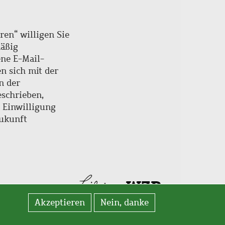
ren“ willigen Sie
mäßig
ne E-Mail-
en sich mit der
n der
schrieben,
e Einwilligung
Zukunft
Akzeptieren
Nein, danke