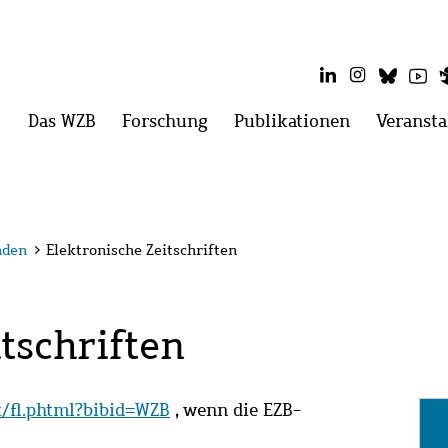
LinkedIn
Instagram
Blues
Yo
Hauptmenü
Das WZB
Menü
Forschung
Menü
Publikationen
Menü
Veransta
öffnen:
öffnen:
öffnen:
Das
Forschung
Publikatio
WZB
nden
>
Elektronische Zeitschriften
tschriften
it/fl.phtml?bibid=WZB
, wenn die EZB-