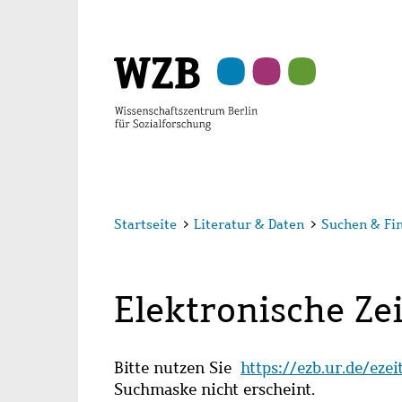
Zu
Zu
Zu
Zur
Zur
Hauptinhalt
Navigation
Suche
Sekundärnavigation
Fußzeile
springen
springen
springen
springen
springen
Startseite
>
Literatur & Daten
>
Suchen & Fi
Elektronische Zei
Bitte nutzen Sie
https://ezb.ur.de/eze
Suchmaske nicht erscheint.