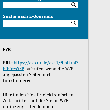
Suche
im
Katalog
Suche nach E-Journals
Suche
nach
E-
Journals
EZB
Bitte
https://ezb.ur.de/ezeit/fl.phtml?
bibid=WZB
aufrufen, wenn die WZB-
angepassten Seiten nicht
funktionieren.
Hier finden Sie alle elektronischen
Zeitschriften, auf die Sie im WZB
online zugreifen können.