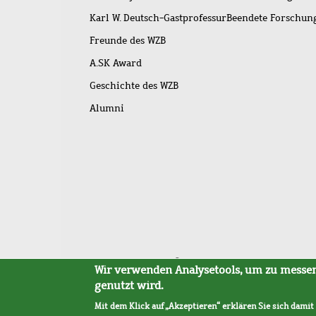
Karl W. Deutsch-Gastprofessur
Beendete Forschu
Freunde des WZB
A.SK Award
Geschichte des WZB
Alumni
Fußleistenmenü
Sitemap
Barrierefreiheit
Impressum
Datensc
Wir verwenden Analysetools, um zu messen,
genutzt wird.
Mit dem Klick auf „Akzeptieren“ erklären Sie sich damit