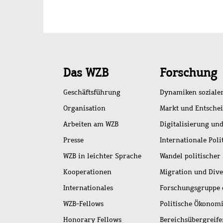
Schnellzugriff
Das WZB
Forschung
Geschäftsführung
Dynamiken soziale
Organisation
Markt und Entsche
Arbeiten am WZB
Digitalisierung und
Presse
Internationale Poli
WZB in leichter Sprache
Wandel politischer
Kooperationen
Migration und Dive
Internationales
Forschungsgruppe 
WZB-Fellows
Politische Ökonom
Honorary Fellows
Bereichsübergreif