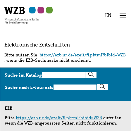
Zu
Zu
Zu
Zur
Zur
Hauptinhalt
Navigation
Suche
Sekundärnavigation
Fußzeile
EN
springen
springen
springen
springen
springen
We
Menü
Elektronische Zeitschriften
Bitte nutzen Sie
https://ezb.ur.de/ezeit/fl.phtml?bibid=WZB
, wenn die EZB-Suchmaske nicht erscheint.
Suche
Suche im Katalog
im
Katalog
Suche
Suche nach E-Journals
nach
E-
Journals
EZB
Bitte
https://ezb.ur.de/ezeit/fl.phtml?bibid=WZB
aufrufen,
wenn die WZB-angepassten Seiten nicht funktionieren.