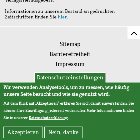
Informationen zu unserem Bestand an gedruckten
Zeitschriften finden Sie
hier
.
Z
Fußleistenmenü
Se
Sitemap
sc
Barrierefreiheit
Impressum
Datenschutz
Datenschutzeinstellungen
AVB
Wir verwenden Analysetools, um zu messen, wie häufig
unsere Seite besucht und wie sie genutzt wird.
Mit dem Klick auf „Akzeptieren“ erklären Sie sich damit einverstanden. Sie
können Ihre Einwilligung jederzeit widerrufen. Mehr Informationen finden
Sie in unserer
Datenschutzerklärung
.
Akzeptieren
Nein, danke