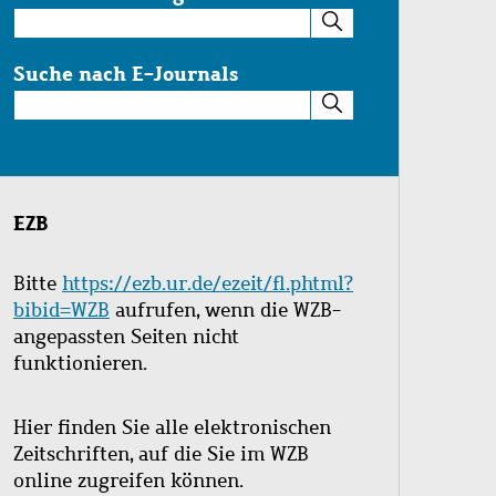
Suche
im
Katalog
Suche nach E-Journals
Suche
nach
E-
Journals
EZB
Bitte
https://ezb.ur.de/ezeit/fl.phtml?
bibid=WZB
aufrufen, wenn die WZB-
angepassten Seiten nicht
funktionieren.
Hier finden Sie alle elektronischen
Zeitschriften, auf die Sie im WZB
online zugreifen können.