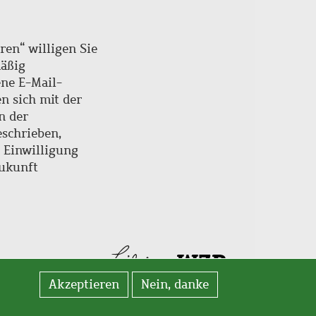
ren“ willigen Sie
mäßig
ne E-Mail-
en sich mit der
n der
schrieben,
e Einwilligung
Zukunft
Akzeptieren
Nein, danke