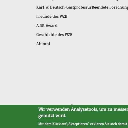
Karl W. Deutsch-Gastprofessur
Beendete Forschu
Freunde des WZB
A.SK Award
Geschichte des WZB
Alumni
Fußleistenmenü
Sitemap
Barrierefreiheit
Impressum
Datensc
Wir verwenden Analysetools, um zu messen,
genutzt wird.
Mit dem Klick auf „Akzeptieren“ erklären Sie sich damit