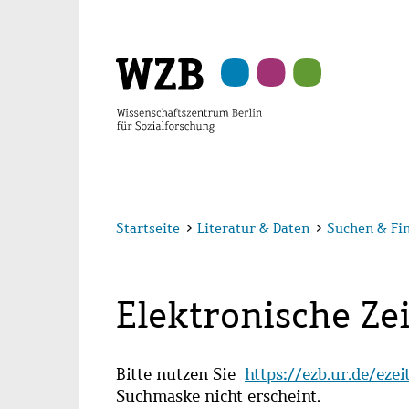
Zu
Zu
Zu
Zur
Zur
Hauptinhalt
Navigation
Suche
Sekundärnavigation
Fußzeile
springen
springen
springen
springen
springen
Startseite
>
Literatur & Daten
>
Suchen & Fi
Elektronische Zei
Bitte nutzen Sie
https://ezb.ur.de/eze
Suchmaske nicht erscheint.