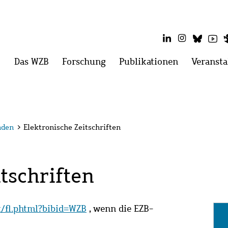
LinkedIn
Instagram
Blues
Yo
Hauptmenü
Das WZB
Menü
Forschung
Menü
Publikationen
Menü
Veransta
öffnen:
öffnen:
öffnen:
Das
Forschung
Publikatio
WZB
nden
>
Elektronische Zeitschriften
tschriften
it/fl.phtml?bibid=WZB
, wenn die EZB-