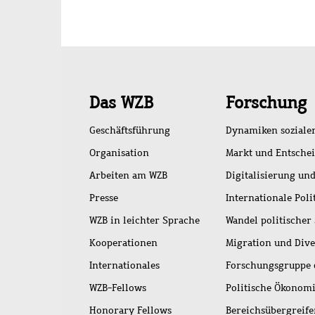
Schnellzugriff
Das WZB
Forschung
Geschäftsführung
Dynamiken soziale
Organisation
Markt und Entsche
Arbeiten am WZB
Digitalisierung und
Presse
Internationale Poli
WZB in leichter Sprache
Wandel politischer
Kooperationen
Migration und Dive
Internationales
Forschungsgruppe 
WZB-Fellows
Politische Ökonom
Honorary Fellows
Bereichsübergreif