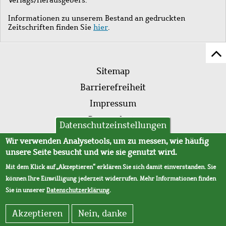
Informationen zu unserem Bestand an gedruckten
Zeitschriften finden Sie
hier
.
Z
Fußleistenmenü
Se
Sitemap
sc
Barrierefreiheit
Impressum
Datenschutz
Datenschutzeinstellungen
AVB
Wir verwenden Analysetools, um zu messen, wie häufig
unsere Seite besucht und wie sie genutzt wird.
Mit dem Klick auf „Akzeptieren“ erklären Sie sich damit einverstanden. Sie
können Ihre Einwilligung jederzeit widerrufen. Mehr Informationen finden
Sie in unserer
Datenschutzerklärung
.
Akzeptieren
Nein, danke