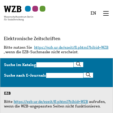
Zu
Zu
Zu
Zur
Zur
Hauptinhalt
Navigation
Suche
Sekundärnavigation
Fußzeile
EN
springen
springen
springen
springen
springen
We
Menü
Elektronische Zeitschriften
Bitte nutzen Sie
https://ezb.ur.de/ezeit/fl.phtml?bibid=WZB
, wenn die EZB-Suchmaske nicht erscheint.
Suche
Suche im Katalog
im
Katalog
Suche
Suche nach E-Journals
nach
E-
Journals
EZB
Bitte
https://ezb.ur.de/ezeit/fl.phtml?bibid=WZB
aufrufen,
wenn die WZB-angepassten Seiten nicht funktionieren.