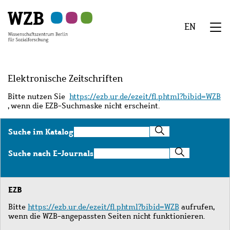
Zu
Zu
Zu
Zur
Zur
Hauptinhalt
Navigation
Suche
Sekundärnavigation
Fußzeile
EN
springen
springen
springen
springen
springen
We
Menü
Elektronische Zeitschriften
Bitte nutzen Sie
https://ezb.ur.de/ezeit/fl.phtml?bibid=WZB
, wenn die EZB-Suchmaske nicht erscheint.
Suche
Suche im Katalog
im
Katalog
Suche
Suche nach E-Journals
nach
E-
Journals
EZB
Bitte
https://ezb.ur.de/ezeit/fl.phtml?bibid=WZB
aufrufen,
wenn die WZB-angepassten Seiten nicht funktionieren.