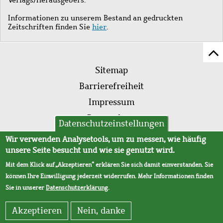
Informationen zu unserem Bestand an gedruckten
Zeitschriften finden Sie
hier
.
Z
Fußleistenmenü
Se
Sitemap
sc
Barrierefreiheit
Impressum
Datenschutz
Datenschutzeinstellungen
AVB
Wir verwenden Analysetools, um zu messen, wie häufig
unsere Seite besucht und wie sie genutzt wird.
Mit dem Klick auf „Akzeptieren“ erklären Sie sich damit einverstanden. Sie
können Ihre Einwilligung jederzeit widerrufen. Mehr Informationen finden
Sie in unserer
Datenschutzerklärung
.
Akzeptieren
Nein, danke