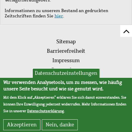
Informationen zu unserem Bestand an gedruckten
Zeitschriften finden Sie
hier
.
Z
Fußleistenmenü
Se
Sitemap
sc
Barrierefreiheit
Impressum
Datenschutz
Datenschutzeinstellungen
AVB
Wir verwenden Analysetools, um zu messen, wie häufig
unsere Seite besucht und wie sie genutzt wird.
Mit dem Klick auf „Akzeptieren“ erklären Sie sich damit einverstanden. Sie
können Ihre Einwilligung jederzeit widerrufen. Mehr Informationen finden
Sie in unserer
Datenschutzerklärung
.
Akzeptieren
Nein, danke