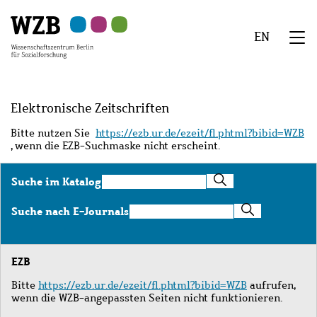
Zu
Zu
Zu
Zur
Zur
Hauptinhalt
Navigation
Suche
Sekundärnavigation
Fußzeile
EN
springen
springen
springen
springen
springen
We
Menü
Elektronische Zeitschriften
Bitte nutzen Sie
https://ezb.ur.de/ezeit/fl.phtml?bibid=WZB
, wenn die EZB-Suchmaske nicht erscheint.
Suche
Suche im Katalog
im
Katalog
Suche
Suche nach E-Journals
nach
E-
Journals
EZB
Bitte
https://ezb.ur.de/ezeit/fl.phtml?bibid=WZB
aufrufen,
wenn die WZB-angepassten Seiten nicht funktionieren.