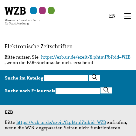
Zu
Zu
Zu
Zur
Zur
Hauptinhalt
Navigation
Suche
Sekundärnavigation
Fußzeile
EN
springen
springen
springen
springen
springen
We
Menü
Elektronische Zeitschriften
Bitte nutzen Sie
https://ezb.ur.de/ezeit/fl.phtml?bibid=WZB
, wenn die EZB-Suchmaske nicht erscheint.
Suche
Suche im Katalog
im
Katalog
Suche
Suche nach E-Journals
nach
E-
Journals
EZB
Bitte
https://ezb.ur.de/ezeit/fl.phtml?bibid=WZB
aufrufen,
wenn die WZB-angepassten Seiten nicht funktionieren.