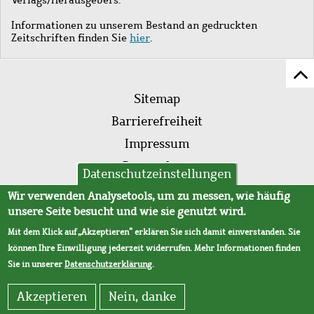
Informationen zu unserem Bestand an gedruckten
Zeitschriften finden Sie
hier
.
Z
Fußleistenmenü
Se
Sitemap
sc
Barrierefreiheit
Impressum
Datenschutz
Datenschutzeinstellungen
AVB
Wir verwenden Analysetools, um zu messen, wie häufig
unsere Seite besucht und wie sie genutzt wird.
Mit dem Klick auf „Akzeptieren“ erklären Sie sich damit einverstanden. Sie
können Ihre Einwilligung jederzeit widerrufen. Mehr Informationen finden
Sie in unserer
Datenschutzerklärung
.
Akzeptieren
Nein, danke