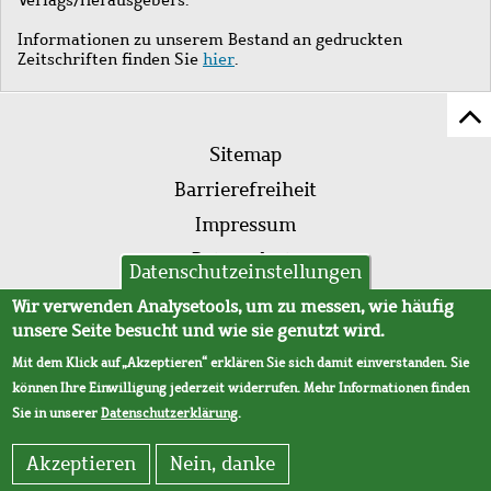
Informationen zu unserem Bestand an gedruckten
Zeitschriften finden Sie
hier
.
Z
Fußleistenmenü
Se
Sitemap
sc
Barrierefreiheit
Impressum
Datenschutz
Datenschutzeinstellungen
AVB
Wir verwenden Analysetools, um zu messen, wie häufig
unsere Seite besucht und wie sie genutzt wird.
Mit dem Klick auf „Akzeptieren“ erklären Sie sich damit einverstanden. Sie
können Ihre Einwilligung jederzeit widerrufen. Mehr Informationen finden
Sie in unserer
Datenschutzerklärung
.
Akzeptieren
Nein, danke