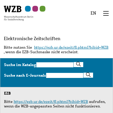
Zu
Zu
Zu
Zur
Zur
Hauptinhalt
Navigation
Suche
Sekundärnavigation
Fußzeile
EN
springen
springen
springen
springen
springen
We
Menü
Elektronische Zeitschriften
Bitte nutzen Sie
https://ezb.ur.de/ezeit/fl.phtml?bibid=WZB
, wenn die EZB-Suchmaske nicht erscheint.
Suche
Suche im Katalog
im
Katalog
Suche
Suche nach E-Journals
nach
E-
Journals
EZB
Bitte
https://ezb.ur.de/ezeit/fl.phtml?bibid=WZB
aufrufen,
wenn die WZB-angepassten Seiten nicht funktionieren.