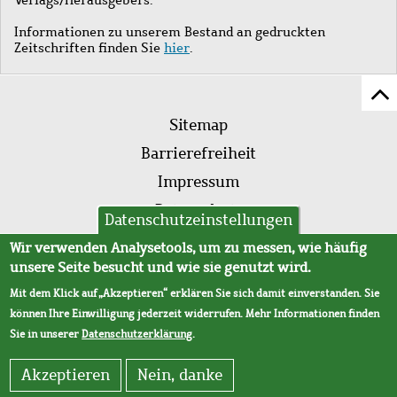
Informationen zu unserem Bestand an gedruckten
Zeitschriften finden Sie
hier
.
Z
Fußleistenmenü
Se
Sitemap
sc
Barrierefreiheit
Impressum
Datenschutz
Datenschutzeinstellungen
AVB
Wir verwenden Analysetools, um zu messen, wie häufig
unsere Seite besucht und wie sie genutzt wird.
Mit dem Klick auf „Akzeptieren“ erklären Sie sich damit einverstanden. Sie
können Ihre Einwilligung jederzeit widerrufen. Mehr Informationen finden
Sie in unserer
Datenschutzerklärung
.
Akzeptieren
Nein, danke