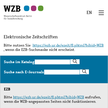
Zu
Zu
Zu
Zur
Zur
Hauptinhalt
Navigation
Suche
Sekundärnavigation
Fußzeile
EN
springen
springen
springen
springen
springen
We
Menü
Elektronische Zeitschriften
Bitte nutzen Sie
https://ezb.ur.de/ezeit/fl.phtml?bibid=WZB
, wenn die EZB-Suchmaske nicht erscheint.
Suche
Suche im Katalog
im
Katalog
Suche
Suche nach E-Journals
nach
E-
Journals
EZB
Bitte
https://ezb.ur.de/ezeit/fl.phtml?bibid=WZB
aufrufen,
wenn die WZB-angepassten Seiten nicht funktionieren.