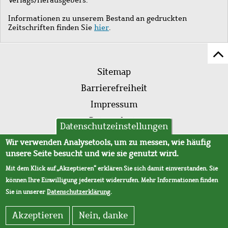
Informationen zu unserem Bestand an gedruckten
Zeitschriften finden Sie
hier
.
Z
Fußleistenmenü
Se
Sitemap
sc
Barrierefreiheit
Impressum
Datenschutz
Datenschutzeinstellungen
AVB
Wir verwenden Analysetools, um zu messen, wie häufig
unsere Seite besucht und wie sie genutzt wird.
Mit dem Klick auf „Akzeptieren“ erklären Sie sich damit einverstanden. Sie
können Ihre Einwilligung jederzeit widerrufen. Mehr Informationen finden
Sie in unserer
Datenschutzerklärung
.
Akzeptieren
Nein, danke