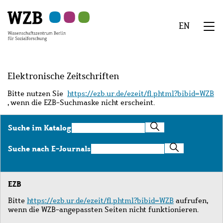
Zu
Zu
Zu
Zur
Zur
Hauptinhalt
Navigation
Suche
Sekundärnavigation
Fußzeile
EN
springen
springen
springen
springen
springen
We
Menü
Elektronische Zeitschriften
Bitte nutzen Sie
https://ezb.ur.de/ezeit/fl.phtml?bibid=WZB
, wenn die EZB-Suchmaske nicht erscheint.
Suche
Suche im Katalog
im
Katalog
Suche
Suche nach E-Journals
nach
E-
Journals
EZB
Bitte
https://ezb.ur.de/ezeit/fl.phtml?bibid=WZB
aufrufen,
wenn die WZB-angepassten Seiten nicht funktionieren.