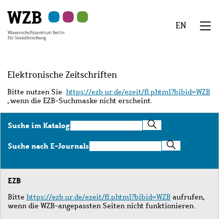
Zu
Zu
Zu
Zur
Zur
Hauptinhalt
Navigation
Suche
Sekundärnavigation
Fußzeile
EN
springen
springen
springen
springen
springen
We
Menü
Elektronische Zeitschriften
Bitte nutzen Sie
https://ezb.ur.de/ezeit/fl.phtml?bibid=WZB
, wenn die EZB-Suchmaske nicht erscheint.
Suche
Suche im Katalog
im
Katalog
Suche
Suche nach E-Journals
nach
E-
Journals
EZB
Bitte
https://ezb.ur.de/ezeit/fl.phtml?bibid=WZB
aufrufen,
wenn die WZB-angepassten Seiten nicht funktionieren.