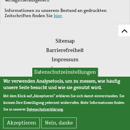
Informationen zu unserem Bestand an gedruckten
Zeitschriften finden Sie
hier
.
Z
Fußleistenmenü
Se
Sitemap
sc
Barrierefreiheit
Impressum
Datenschutz
Datenschutzeinstellungen
AVB
Wir verwenden Analysetools, um zu messen, wie häufig
unsere Seite besucht und wie sie genutzt wird.
Mit dem Klick auf „Akzeptieren“ erklären Sie sich damit einverstanden. Sie
können Ihre Einwilligung jederzeit widerrufen. Mehr Informationen finden
Sie in unserer
Datenschutzerklärung
.
Akzeptieren
Nein, danke