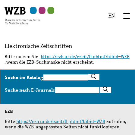
Zu
Zu
Zu
Zur
Zur
Hauptinhalt
Navigation
Suche
Sekundärnavigation
Fußzeile
EN
springen
springen
springen
springen
springen
We
Menü
Elektronische Zeitschriften
Bitte nutzen Sie
https://ezb.ur.de/ezeit/fl.phtml?bibid=WZB
, wenn die EZB-Suchmaske nicht erscheint.
Suche
Suche im Katalog
im
Katalog
Suche
Suche nach E-Journals
nach
E-
Journals
EZB
Bitte
https://ezb.ur.de/ezeit/fl.phtml?bibid=WZB
aufrufen,
wenn die WZB-angepassten Seiten nicht funktionieren.