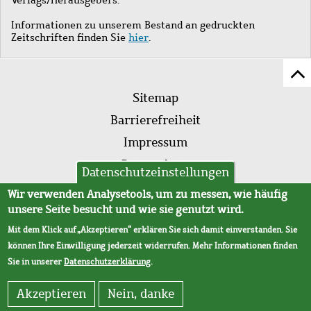
Informationen zu unserem Bestand an gedruckten
Zeitschriften finden Sie
hier
.
Z
Fußleistenmenü
Se
Sitemap
sc
Barrierefreiheit
Impressum
Datenschutz
Datenschutzeinstellungen
AVB
Wir verwenden Analysetools, um zu messen, wie häufig
unsere Seite besucht und wie sie genutzt wird.
Mit dem Klick auf „Akzeptieren“ erklären Sie sich damit einverstanden. Sie
können Ihre Einwilligung jederzeit widerrufen. Mehr Informationen finden
Sie in unserer
Datenschutzerklärung
.
Akzeptieren
Nein, danke