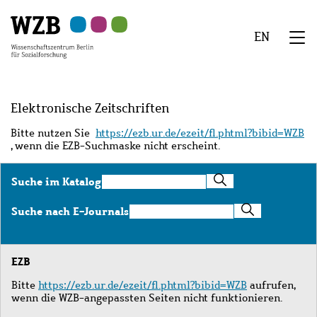
Zu
Zu
Zu
Zur
Zur
Hauptinhalt
Navigation
Suche
Sekundärnavigation
Fußzeile
EN
springen
springen
springen
springen
springen
We
Menü
Elektronische Zeitschriften
Bitte nutzen Sie
https://ezb.ur.de/ezeit/fl.phtml?bibid=WZB
, wenn die EZB-Suchmaske nicht erscheint.
Suche
Suche im Katalog
im
Katalog
Suche
Suche nach E-Journals
nach
E-
Journals
EZB
Bitte
https://ezb.ur.de/ezeit/fl.phtml?bibid=WZB
aufrufen,
wenn die WZB-angepassten Seiten nicht funktionieren.