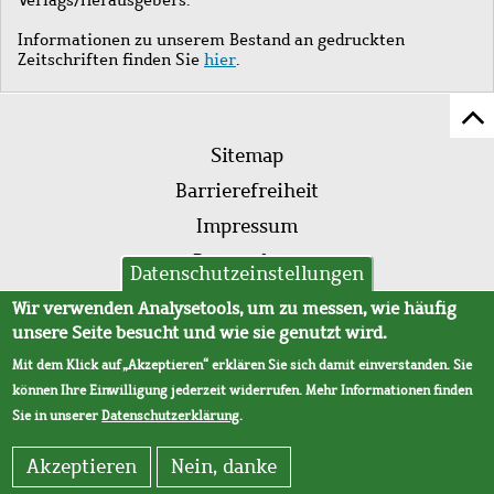
Informationen zu unserem Bestand an gedruckten
Zeitschriften finden Sie
hier
.
Z
Fußleistenmenü
Se
Sitemap
sc
Barrierefreiheit
Impressum
Datenschutz
Datenschutzeinstellungen
AVB
Wir verwenden Analysetools, um zu messen, wie häufig
unsere Seite besucht und wie sie genutzt wird.
Mit dem Klick auf „Akzeptieren“ erklären Sie sich damit einverstanden. Sie
können Ihre Einwilligung jederzeit widerrufen. Mehr Informationen finden
Sie in unserer
Datenschutzerklärung
.
Akzeptieren
Nein, danke