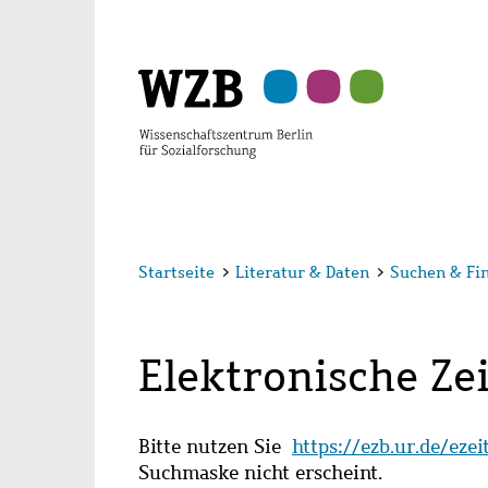
Zu
Zu
Zu
Zur
Zur
Hauptinhalt
Navigation
Suche
Sekundärnavigation
Fußzeile
springen
springen
springen
springen
springen
Startseite
>
Literatur & Daten
>
Suchen & Fi
Elektronische Zei
Bitte nutzen Sie
https://ezb.ur.de/eze
Suchmaske nicht erscheint.