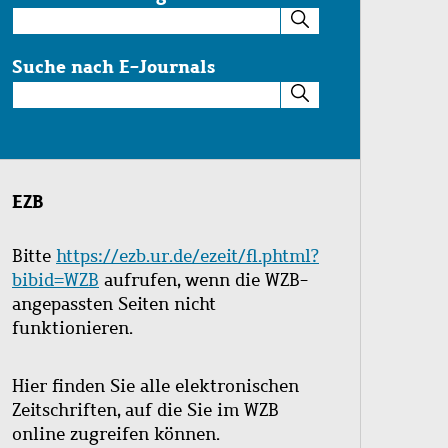
Suche
im
Katalog
Suche nach E-Journals
Suche
nach
E-
Journals
EZB
Bitte
https://ezb.ur.de/ezeit/fl.phtml?
bibid=WZB
aufrufen, wenn die WZB-
angepassten Seiten nicht
funktionieren.
Hier finden Sie alle elektronischen
Zeitschriften, auf die Sie im WZB
online zugreifen können.