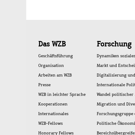
Schnellzugriff
Das WZB
Forschung
Geschäftsführung
Dynamiken soziale
Organisation
Markt und Entsche
Arbeiten am WZB
Digitalisierung und
Presse
Internationale Poli
WZB in leichter Sprache
Wandel politischer
Kooperationen
Migration und Dive
Internationales
Forschungsgruppe 
WZB-Fellows
Politische Ökonom
Honorary Fellows
Bereichsübergreif