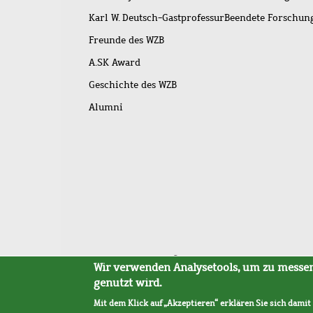
Karl W. Deutsch-Gastprofessur
Beendete Forschu
Freunde des WZB
A.SK Award
Geschichte des WZB
Alumni
Fußleistenmenü
Sitemap
Barrierefreiheit
Impressum
Datensc
Wir verwenden Analysetools, um zu messen,
genutzt wird.
Mit dem Klick auf „Akzeptieren“ erklären Sie sich damit