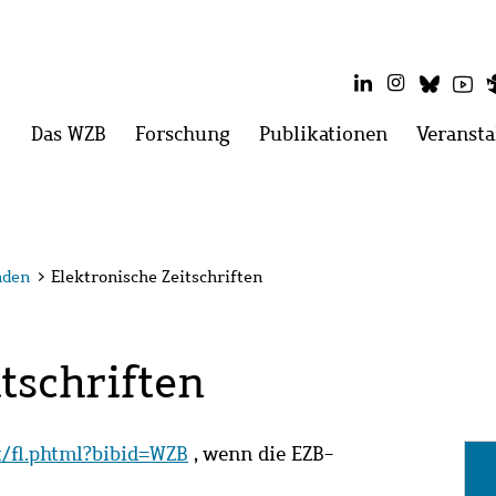
LinkedIn
Instagram
Blues
Yo
Hauptmenü
Das WZB
Menü
Forschung
Menü
Publikationen
Menü
Veransta
öffnen:
öffnen:
öffnen:
Das
Forschung
Publikatio
WZB
nden
>
Elektronische Zeitschriften
tschriften
it/fl.phtml?bibid=WZB
, wenn die EZB-