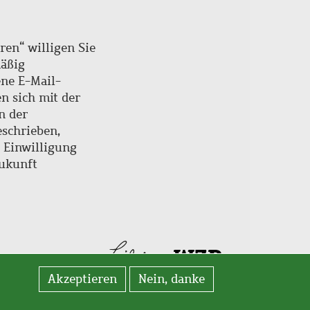
ren“ willigen Sie
mäßig
ne E-Mail-
en sich mit der
n der
schrieben,
e Einwilligung
Zukunft
Akzeptieren
Nein, danke