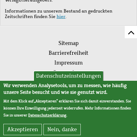
Informationen zu unserem Bestand an gedruckten
Zeitschriften finden Sie
hier
.
Z
Fußleistenmenü
Se
Sitemap
sc
Barrierefreiheit
Impressum
Datenschutz
Datenschutzeinstellungen
AVB
Wir verwenden Analysetools, um zu messen, wie häufig
unsere Seite besucht und wie sie genutzt wird.
Mit dem Klick auf „Akzeptieren“ erklären Sie sich damit einverstanden. Sie
können Ihre Einwilligung jederzeit widerrufen. Mehr Informationen finden
Sie in unserer
Datenschutzerklärung
.
Akzeptieren
Nein, danke