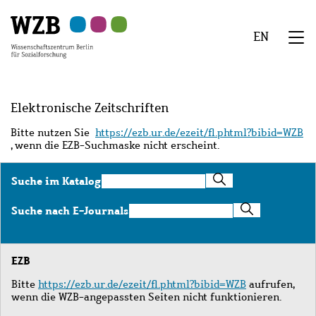
Zu
Zu
Zu
Zur
Zur
Hauptinhalt
Navigation
Suche
Sekundärnavigation
Fußzeile
EN
springen
springen
springen
springen
springen
We
Menü
Elektronische Zeitschriften
Bitte nutzen Sie
https://ezb.ur.de/ezeit/fl.phtml?bibid=WZB
, wenn die EZB-Suchmaske nicht erscheint.
Suche
Suche im Katalog
im
Katalog
Suche
Suche nach E-Journals
nach
E-
Journals
EZB
Bitte
https://ezb.ur.de/ezeit/fl.phtml?bibid=WZB
aufrufen,
wenn die WZB-angepassten Seiten nicht funktionieren.