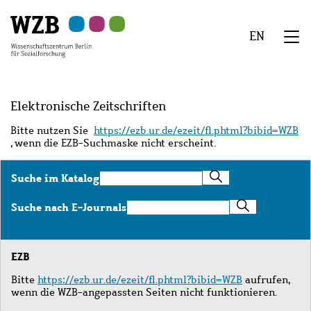
Zu
Zu
Zu
Zur
Zur
Hauptinhalt
Navigation
Suche
Sekundärnavigation
Fußzeile
EN
springen
springen
springen
springen
springen
We
Menü
Elektronische Zeitschriften
Bitte nutzen Sie
https://ezb.ur.de/ezeit/fl.phtml?bibid=WZB
, wenn die EZB-Suchmaske nicht erscheint.
Suche
Suche im Katalog
im
Katalog
Suche
Suche nach E-Journals
nach
E-
Journals
EZB
Bitte
https://ezb.ur.de/ezeit/fl.phtml?bibid=WZB
aufrufen,
wenn die WZB-angepassten Seiten nicht funktionieren.