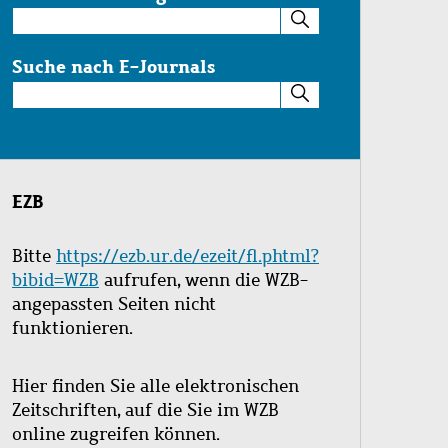
Suche
im
Katalog
Suche nach E-Journals
Suche
nach
E-
Journals
EZB
Bitte
https://ezb.ur.de/ezeit/fl.phtml?
bibid=WZB
aufrufen, wenn die WZB-
angepassten Seiten nicht
funktionieren.
Hier finden Sie alle elektronischen
Zeitschriften, auf die Sie im WZB
online zugreifen können.