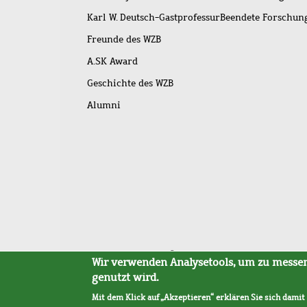
Karl W. Deutsch-Gastprofessur
Beendete Forschu
Freunde des WZB
A.SK Award
Geschichte des WZB
Alumni
Fußleistenmenü
Sitemap
Barrierefreiheit
Impressum
Datensc
Wir verwenden Analysetools, um zu messen,
genutzt wird.
Mit dem Klick auf „Akzeptieren“ erklären Sie sich damit