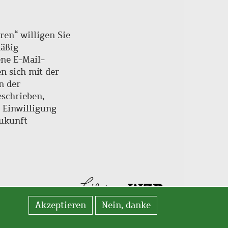
ren“ willigen Sie
mäßig
ne E-Mail-
en sich mit der
n der
schrieben,
e Einwilligung
Zukunft
Akzeptieren
Nein, danke