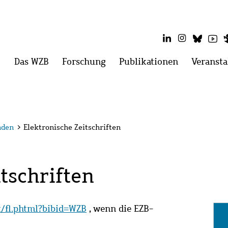
LinkedIn
Instagram
Blues
Yo
Hauptmenü
Das WZB
Menü
Forschung
Menü
Publikationen
Menü
Veransta
öffnen:
öffnen:
öffnen:
Das
Forschung
Publikatio
WZB
nden
>
Elektronische Zeitschriften
tschriften
it/fl.phtml?bibid=WZB
, wenn die EZB-