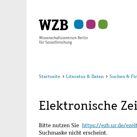
Zu
Zu
Zu
Zur
Zur
Hauptinhalt
Navigation
Suche
Sekundärnavigation
Fußzeile
springen
springen
springen
springen
springen
Startseite
>
Literatur & Daten
>
Suchen & Fi
Elektronische Zei
Bitte nutzen Sie
https://ezb.ur.de/eze
Suchmaske nicht erscheint.