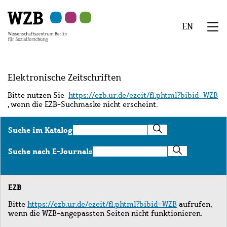
Zu
Zu
Zu
Zur
Zur
Hauptinhalt
Navigation
Suche
Sekundärnavigation
Fußzeile
EN
springen
springen
springen
springen
springen
We
Menü
Elektronische Zeitschriften
Bitte nutzen Sie
https://ezb.ur.de/ezeit/fl.phtml?bibid=WZB
, wenn die EZB-Suchmaske nicht erscheint.
Suche
Suche im Katalog
im
Katalog
Suche
Suche nach E-Journals
nach
E-
Journals
EZB
Bitte
https://ezb.ur.de/ezeit/fl.phtml?bibid=WZB
aufrufen,
wenn die WZB-angepassten Seiten nicht funktionieren.