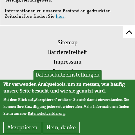
Informationen zu unserem Bestand an gedruckten
Zeitschriften finden Sie
hier
.
Z
Fußleistenmenü
Se
Sitemap
sc
Barrierefreiheit
Impressum
Datenschutz
Datenschutzeinstellungen
AVB
Wir verwenden Analysetools, um zu messen, wie häufig
unsere Seite besucht und wie sie genutzt wird.
Mit dem Klick auf „Akzeptieren“ erklären Sie sich damit einverstanden. Sie
können Ihre Einwilligung jederzeit widerrufen. Mehr Informationen finden
Sie in unserer
Datenschutzerklärung
.
Akzeptieren
Nein, danke