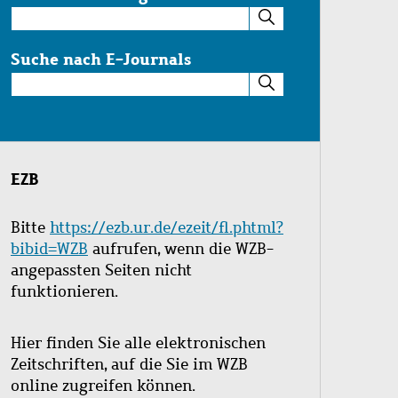
Suche
im
Katalog
Suche nach E-Journals
Suche
nach
E-
Journals
EZB
Bitte
https://ezb.ur.de/ezeit/fl.phtml?
bibid=WZB
aufrufen, wenn die WZB-
angepassten Seiten nicht
funktionieren.
Hier finden Sie alle elektronischen
Zeitschriften, auf die Sie im WZB
online zugreifen können.