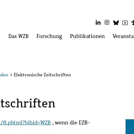
LinkedIn
Instagram
Blues
Yo
Hauptmenü
Das WZB
Menü
Forschung
Menü
Publikationen
Menü
Veransta
öffnen:
öffnen:
öffnen:
Das
Forschung
Publikatio
WZB
nden
>
Elektronische Zeitschriften
tschriften
it/fl.phtml?bibid=WZB
, wenn die EZB-