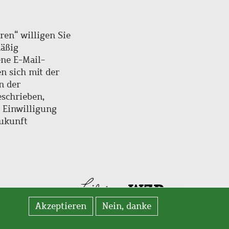
ren“ willigen Sie
mäßig
ne E-Mail-
en sich mit der
n der
schrieben,
e Einwilligung
Zukunft
Akzeptieren
Nein, danke