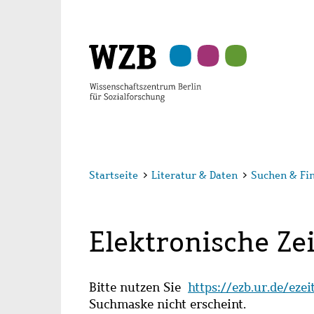
Zu
Zu
Zu
Zur
Zur
Hauptinhalt
Navigation
Suche
Sekundärnavigation
Fußzeile
springen
springen
springen
springen
springen
Startseite
>
Literatur & Daten
>
Suchen & Fi
Elektronische Zei
Bitte nutzen Sie
https://ezb.ur.de/eze
Suchmaske nicht erscheint.