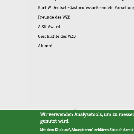
Karl W. Deutsch-Gastprofessur
Beendete Forschu
Freunde des WZB
A.SK Award
Geschichte des WZB
Alumni
Fußleistenmenü
Sitemap
Barrierefreiheit
Impressum
Datensc
Wir verwenden Analysetools, um zu messen,
genutzt wird.
Mit dem Klick auf „Akzeptieren“ erklären Sie sich damit