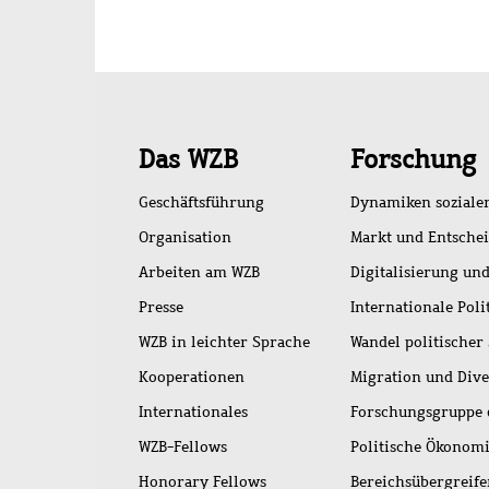
Schnellzugriff
Das WZB
Forschung
Geschäftsführung
Dynamiken soziale
Organisation
Markt und Entsche
Arbeiten am WZB
Digitalisierung und
Presse
Internationale Poli
WZB in leichter Sprache
Wandel politischer
Kooperationen
Migration und Dive
Internationales
Forschungsgruppe 
WZB-Fellows
Politische Ökonom
Honorary Fellows
Bereichsübergreif