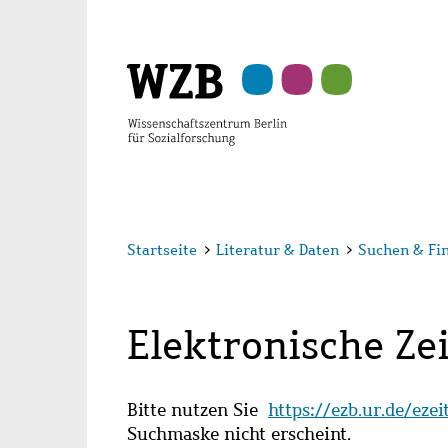
Zu
Zu
Zu
Zur
Zur
Hauptinhalt
Navigation
Suche
Sekundärnavigation
Fußzeile
springen
springen
springen
springen
springen
Startseite
>
Literatur & Daten
>
Suchen & Fi
Elektronische Zei
Bitte nutzen Sie
https://ezb.ur.de/eze
Suchmaske nicht erscheint.