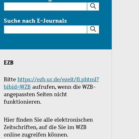
Suche
im
Katalog
Suche nach E-Journals
Suche
nach
E-
Journals
EZB
Bitte
https://ezb.ur.de/ezeit/fl.phtml?
bibid=WZB
aufrufen, wenn die WZB-
angepassten Seiten nicht
funktionieren.
Hier finden Sie alle elektronischen
Zeitschriften, auf die Sie im WZB
online zugreifen können.