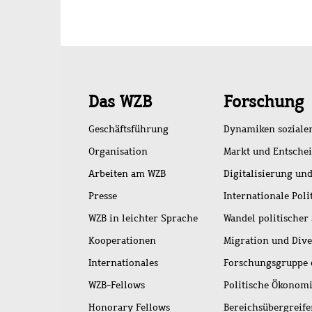
Schnellzugriff
Das WZB
Forschung
Geschäftsführung
Dynamiken soziale
Organisation
Markt und Entsche
Arbeiten am WZB
Digitalisierung und
Presse
Internationale Poli
WZB in leichter Sprache
Wandel politischer
Kooperationen
Migration und Dive
Internationales
Forschungsgruppe 
WZB-Fellows
Politische Ökonom
Honorary Fellows
Bereichsübergreif