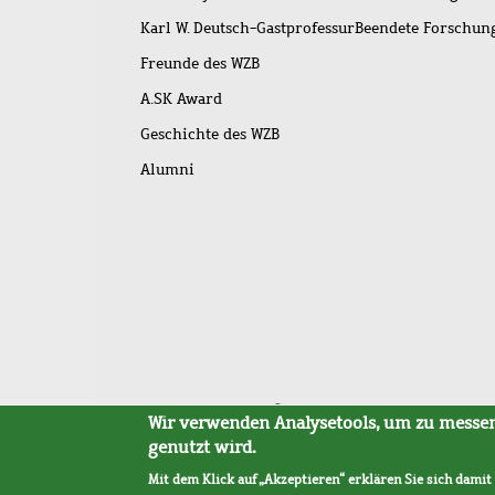
Karl W. Deutsch-Gastprofessur
Beendete Forschu
Freunde des WZB
A.SK Award
Geschichte des WZB
Alumni
Fußleistenmenü
Sitemap
Barrierefreiheit
Impressum
Datensc
Wir verwenden Analysetools, um zu messen,
genutzt wird.
Mit dem Klick auf „Akzeptieren“ erklären Sie sich damit