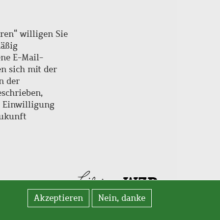
ren“ willigen Sie
mäßig
ne E-Mail-
en sich mit der
n der
schrieben,
e Einwilligung
Zukunft
Akzeptieren
Nein, danke