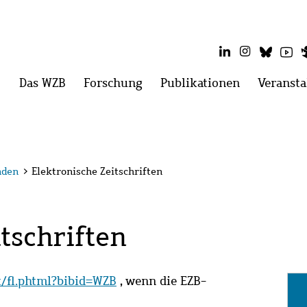
LinkedIn
Instagram
Blues
Yo
Hauptmenü
Das WZB
Menü
Forschung
Menü
Publikationen
Menü
Veransta
öffnen:
öffnen:
öffnen:
Das
Forschung
Publikatio
WZB
nden
>
Elektronische Zeitschriften
tschriften
it/fl.phtml?bibid=WZB
, wenn die EZB-