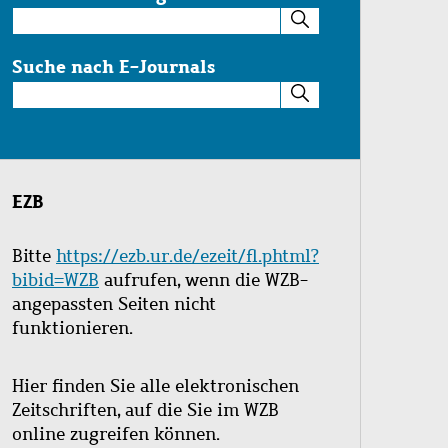
Suche
im
Katalog
Suche nach E-Journals
Suche
nach
E-
Journals
EZB
Bitte
https://ezb.ur.de/ezeit/fl.phtml?
bibid=WZB
aufrufen, wenn die WZB-
angepassten Seiten nicht
funktionieren.
Hier finden Sie alle elektronischen
Zeitschriften, auf die Sie im WZB
online zugreifen können.