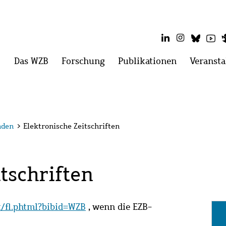
LinkedIn
Instagram
Blues
Yo
Hauptmenü
Das WZB
Menü
Forschung
Menü
Publikationen
Menü
Veransta
öffnen:
öffnen:
öffnen:
Das
Forschung
Publikatio
WZB
nden
>
Elektronische Zeitschriften
tschriften
it/fl.phtml?bibid=WZB
, wenn die EZB-