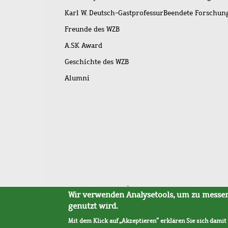
Karl W. Deutsch-Gastprofessur
Beendete Forschu
Freunde des WZB
A.SK Award
Geschichte des WZB
Alumni
Fußleistenmenü
Sitemap
Barrierefreiheit
Impressum
Datensc
Wir verwenden Analysetools, um zu messen,
genutzt wird.
Mit dem Klick auf „Akzeptieren“ erklären Sie sich damit