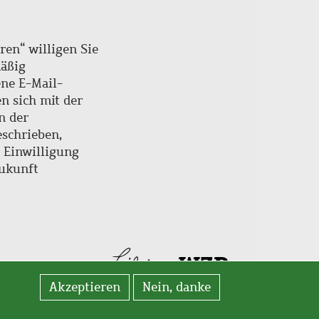
ren“ willigen Sie
mäßig
ne E-Mail-
en sich mit der
n der
schrieben,
e Einwilligung
Zukunft
Akzeptieren
Nein, danke