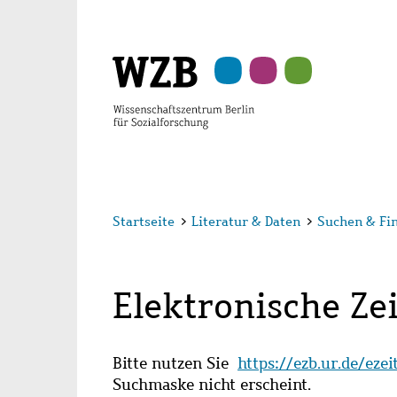
Zu
Zu
Zu
Zur
Zur
Hauptinhalt
Navigation
Suche
Sekundärnavigation
Fußzeile
springen
springen
springen
springen
springen
Startseite
>
Literatur & Daten
>
Suchen & Fi
Elektronische Zei
Bitte nutzen Sie
https://ezb.ur.de/eze
Suchmaske nicht erscheint.