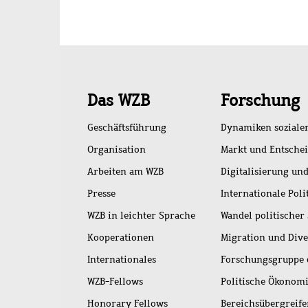
Schnellzugriff
Das WZB
Forschung
Geschäftsführung
Dynamiken soziale
Organisation
Markt und Entsche
Arbeiten am WZB
Digitalisierung und
Presse
Internationale Poli
WZB in leichter Sprache
Wandel politischer
Kooperationen
Migration und Dive
Internationales
Forschungsgruppe 
WZB-Fellows
Politische Ökonom
Honorary Fellows
Bereichsübergreif