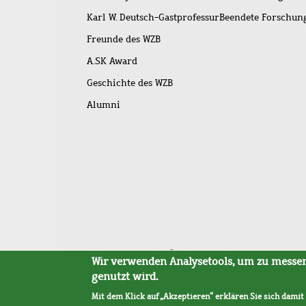
Karl W. Deutsch-Gastprofessur
Beendete Forschu
Freunde des WZB
A.SK Award
Geschichte des WZB
Alumni
Fußleistenmenü
Sitemap
Barrierefreiheit
Impressum
Datensc
Wir verwenden Analysetools, um zu messen,
genutzt wird.
Mit dem Klick auf „Akzeptieren“ erklären Sie sich damit