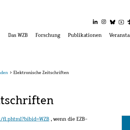
LinkedIn
Instagram
Blues
Yo
Hauptmenü
Das WZB
Menü
Forschung
Menü
Publikationen
Menü
Veransta
öffnen:
öffnen:
öffnen:
Das
Forschung
Publikatio
WZB
nden
>
Elektronische Zeitschriften
tschriften
it/fl.phtml?bibid=WZB
, wenn die EZB-