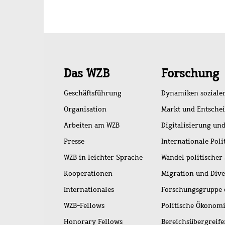
Schnellzugriff
Das WZB
Forschung
Geschäftsführung
Dynamiken soziale
Organisation
Markt und Entsche
Arbeiten am WZB
Digitalisierung und
Presse
Internationale Poli
WZB in leichter Sprache
Wandel politischer
Kooperationen
Migration und Dive
Internationales
Forschungsgruppe 
WZB-Fellows
Politische Ökonom
Honorary Fellows
Bereichsübergreif