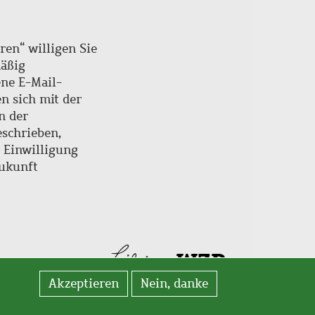
ren“ willigen Sie
mäßig
ne E-Mail-
en sich mit der
n der
schrieben,
e Einwilligung
Zukunft
Akzeptieren
Nein, danke