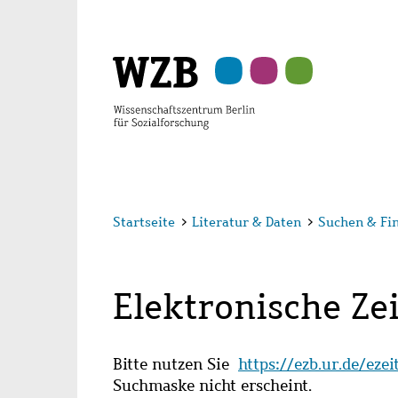
Zu
Zu
Zu
Zur
Zur
Hauptinhalt
Navigation
Suche
Sekundärnavigation
Fußzeile
springen
springen
springen
springen
springen
Startseite
>
Literatur & Daten
>
Suchen & Fi
Elektronische Zei
Bitte nutzen Sie
https://ezb.ur.de/eze
Suchmaske nicht erscheint.