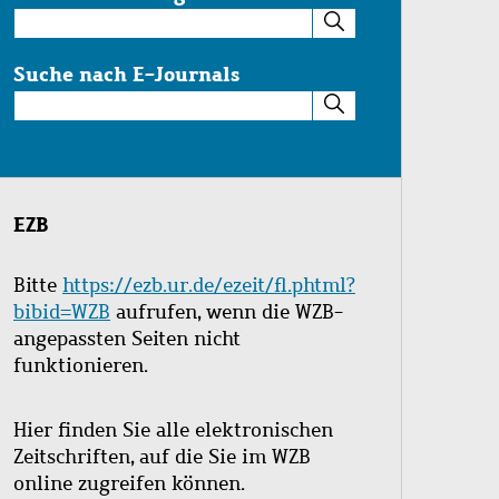
Suche
im
Katalog
Suche nach E-Journals
Suche
nach
E-
Journals
EZB
Bitte
https://ezb.ur.de/ezeit/fl.phtml?
bibid=WZB
aufrufen, wenn die WZB-
angepassten Seiten nicht
funktionieren.
Hier finden Sie alle elektronischen
Zeitschriften, auf die Sie im WZB
online zugreifen können.