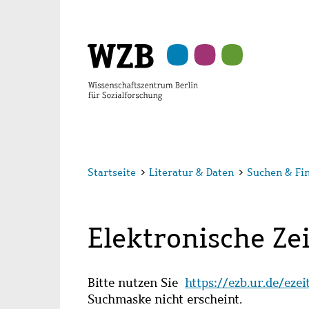
Zu
Zu
Zu
Zur
Zur
Hauptinhalt
Navigation
Suche
Sekundärnavigation
Fußzeile
springen
springen
springen
springen
springen
Startseite
>
Literatur & Daten
>
Suchen & Fi
Elektronische Zei
Bitte nutzen Sie
https://ezb.ur.de/eze
Suchmaske nicht erscheint.