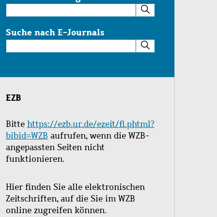
Suche
im
Katalog
Suche nach E-Journals
Suche
nach
E-
Journals
EZB
Bitte
https://ezb.ur.de/ezeit/fl.phtml?
bibid=WZB
aufrufen, wenn die WZB-
angepassten Seiten nicht
funktionieren.
Hier finden Sie alle elektronischen
Zeitschriften, auf die Sie im WZB
online zugreifen können.