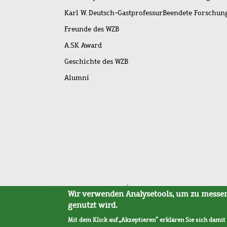
Karl W. Deutsch-Gastprofessur
Beendete Forschu
Freunde des WZB
A.SK Award
Geschichte des WZB
Alumni
Fußleistenmenü
Sitemap
Barrierefreiheit
Impressum
Datensc
Wir verwenden Analysetools, um zu messen,
genutzt wird.
Mit dem Klick auf „Akzeptieren“ erklären Sie sich damit