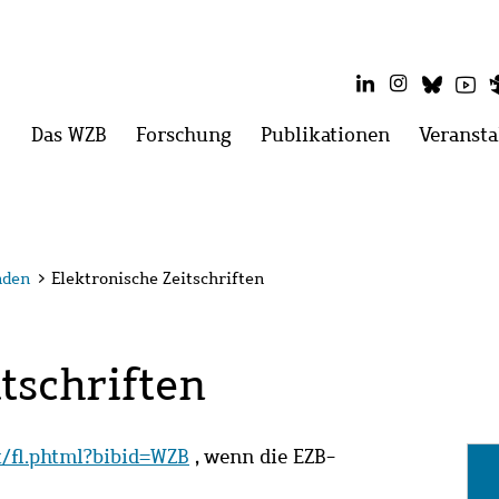
LinkedIn
Instagram
Blues
Yo
Hauptmenü
Das WZB
Menü
Forschung
Menü
Publikationen
Menü
Veransta
öffnen:
öffnen:
öffnen:
Das
Forschung
Publikatio
WZB
nden
>
Elektronische Zeitschriften
tschriften
it/fl.phtml?bibid=WZB
, wenn die EZB-