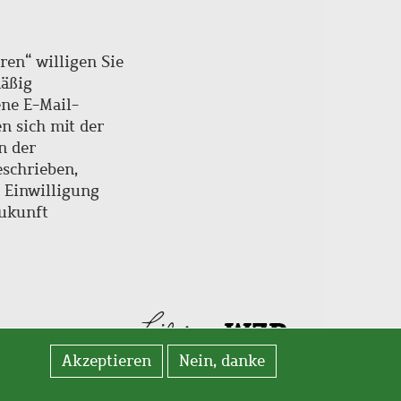
ren“ willigen Sie
mäßig
ne E-Mail-
en sich mit der
n der
schrieben,
e Einwilligung
Zukunft
Akzeptieren
Nein, danke