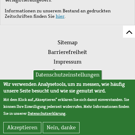
Informationen zu unserem Bestand an gedruckten
Zeitschriften finden Sie
hier
.
Z
Fußleistenmenü
Se
Sitemap
sc
Barrierefreiheit
Impressum
Datenschutz
Datenschutzeinstellungen
AVB
Wir verwenden Analysetools, um zu messen, wie häufig
unsere Seite besucht und wie sie genutzt wird.
Mit dem Klick auf „Akzeptieren“ erklären Sie sich damit einverstanden. Sie
können Ihre Einwilligung jederzeit widerrufen. Mehr Informationen finden
Sie in unserer
Datenschutzerklärung
.
Akzeptieren
Nein, danke