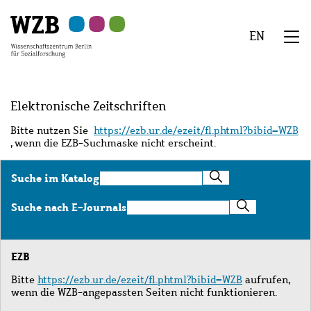
Zu
Zu
Zu
Zur
Zur
Hauptinhalt
Navigation
Suche
Sekundärnavigation
Fußzeile
EN
springen
springen
springen
springen
springen
We
Menü
Elektronische Zeitschriften
Bitte nutzen Sie
https://ezb.ur.de/ezeit/fl.phtml?bibid=WZB
, wenn die EZB-Suchmaske nicht erscheint.
Suche
Suche im Katalog
im
Katalog
Suche
Suche nach E-Journals
nach
E-
Journals
EZB
Bitte
https://ezb.ur.de/ezeit/fl.phtml?bibid=WZB
aufrufen,
wenn die WZB-angepassten Seiten nicht funktionieren.