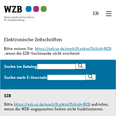
Zu
Zu
Zu
Zur
Zur
Hauptinhalt
Navigation
Suche
Sekundärnavigation
Fußzeile
EN
springen
springen
springen
springen
springen
We
Menü
Elektronische Zeitschriften
Bitte nutzen Sie
https://ezb.ur.de/ezeit/fl.phtml?bibid=WZB
, wenn die EZB-Suchmaske nicht erscheint.
Suche
Suche im Katalog
im
Katalog
Suche
Suche nach E-Journals
nach
E-
Journals
EZB
Bitte
https://ezb.ur.de/ezeit/fl.phtml?bibid=WZB
aufrufen,
wenn die WZB-angepassten Seiten nicht funktionieren.