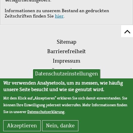
Informationen zu unserem Bestand an gedruckten
Zeitschriften finden Sie
hier
.
Z
Fußleistenmenü
Se
Sitemap
sc
Barrierefreiheit
Impressum
Datenschutz
Datenschutzeinstellungen
AVB
Wir verwenden Analysetools, um zu messen, wie häufig
unsere Seite besucht und wie sie genutzt wird.
Mit dem Klick auf „Akzeptieren“ erklären Sie sich damit einverstanden. Sie
können Ihre Einwilligung jederzeit widerrufen. Mehr Informationen finden
Sie in unserer
Datenschutzerklärung
.
Akzeptieren
Nein, danke