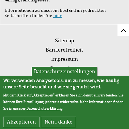
Informationen zu unserem Bestand an gedruckten
Zeitschriften finden Sie
hier
.
Z
Fußleistenmenü
Se
Sitemap
sc
Barrierefreiheit
Impressum
Datenschutz
Datenschutzeinstellungen
AVB
Wir verwenden Analysetools, um zu messen, wie häufig
unsere Seite besucht und wie sie genutzt wird.
Mit dem Klick auf „Akzeptieren“ erklären Sie sich damit einverstanden. Sie
können Ihre Einwilligung jederzeit widerrufen. Mehr Informationen finden
Sie in unserer
Datenschutzerklärung
.
Akzeptieren
Nein, danke