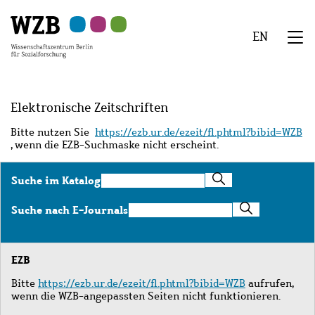
Zu
Zu
Zu
Zur
Zur
Hauptinhalt
Navigation
Suche
Sekundärnavigation
Fußzeile
EN
springen
springen
springen
springen
springen
We
Menü
Elektronische Zeitschriften
Bitte nutzen Sie
https://ezb.ur.de/ezeit/fl.phtml?bibid=WZB
, wenn die EZB-Suchmaske nicht erscheint.
Suche
Suche im Katalog
im
Katalog
Suche
Suche nach E-Journals
nach
E-
Journals
EZB
Bitte
https://ezb.ur.de/ezeit/fl.phtml?bibid=WZB
aufrufen,
wenn die WZB-angepassten Seiten nicht funktionieren.