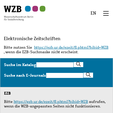
Zu
Zu
Zu
Zur
Zur
Hauptinhalt
Navigation
Suche
Sekundärnavigation
Fußzeile
EN
springen
springen
springen
springen
springen
We
Menü
Elektronische Zeitschriften
Bitte nutzen Sie
https://ezb.ur.de/ezeit/fl.phtml?bibid=WZB
, wenn die EZB-Suchmaske nicht erscheint.
Suche
Suche im Katalog
im
Katalog
Suche
Suche nach E-Journals
nach
E-
Journals
EZB
Bitte
https://ezb.ur.de/ezeit/fl.phtml?bibid=WZB
aufrufen,
wenn die WZB-angepassten Seiten nicht funktionieren.