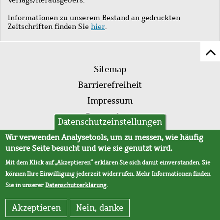
Informationen zu unserem Bestand an gedruckten
Zeitschriften finden Sie
hier
.
Z
Fußleistenmenü
Se
Sitemap
sc
Barrierefreiheit
Impressum
Datenschutz
Datenschutzeinstellungen
AVB
Wir verwenden Analysetools, um zu messen, wie häufig
unsere Seite besucht und wie sie genutzt wird.
Mit dem Klick auf „Akzeptieren“ erklären Sie sich damit einverstanden. Sie
können Ihre Einwilligung jederzeit widerrufen. Mehr Informationen finden
Sie in unserer
Datenschutzerklärung
.
Akzeptieren
Nein, danke