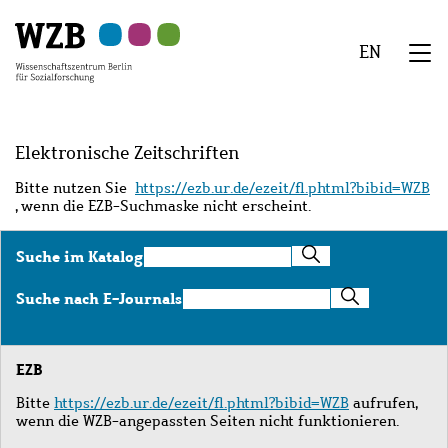
Zu
Zu
Zu
Zur
Zur
Hauptinhalt
Navigation
Suche
Sekundärnavigation
Fußzeile
EN
springen
springen
springen
springen
springen
We
Menü
Elektronische Zeitschriften
Bitte nutzen Sie
https://ezb.ur.de/ezeit/fl.phtml?bibid=WZB
, wenn die EZB-Suchmaske nicht erscheint.
Suche
Suche im Katalog
im
Katalog
Suche
Suche nach E-Journals
nach
E-
Journals
EZB
Bitte
https://ezb.ur.de/ezeit/fl.phtml?bibid=WZB
aufrufen,
wenn die WZB-angepassten Seiten nicht funktionieren.