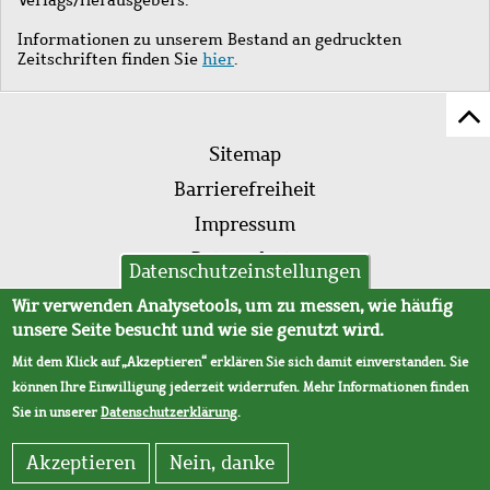
Informationen zu unserem Bestand an gedruckten
Zeitschriften finden Sie
hier
.
Z
Fußleistenmenü
Se
Sitemap
sc
Barrierefreiheit
Impressum
Datenschutz
Datenschutzeinstellungen
AVB
Wir verwenden Analysetools, um zu messen, wie häufig
unsere Seite besucht und wie sie genutzt wird.
Mit dem Klick auf „Akzeptieren“ erklären Sie sich damit einverstanden. Sie
können Ihre Einwilligung jederzeit widerrufen. Mehr Informationen finden
Sie in unserer
Datenschutzerklärung
.
Akzeptieren
Nein, danke