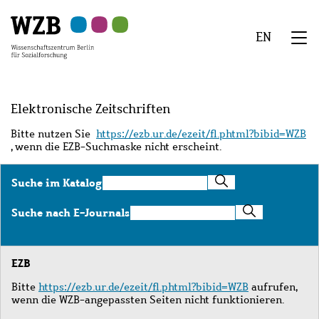
Zu
Zu
Zu
Zur
Zur
Hauptinhalt
Navigation
Suche
Sekundärnavigation
Fußzeile
EN
springen
springen
springen
springen
springen
We
Menü
Elektronische Zeitschriften
Bitte nutzen Sie
https://ezb.ur.de/ezeit/fl.phtml?bibid=WZB
, wenn die EZB-Suchmaske nicht erscheint.
Suche
Suche im Katalog
im
Katalog
Suche
Suche nach E-Journals
nach
E-
Journals
EZB
Bitte
https://ezb.ur.de/ezeit/fl.phtml?bibid=WZB
aufrufen,
wenn die WZB-angepassten Seiten nicht funktionieren.