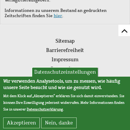
Informationen zu unserem Bestand an gedruckten
Zeitschriften finden Sie
hier
.
Z
Fußleistenmenü
Se
Sitemap
sc
Barrierefreiheit
Impressum
Datenschutz
Datenschutzeinstellungen
AVB
Wir verwenden Analysetools, um zu messen, wie häufig
unsere Seite besucht und wie sie genutzt wird.
Mit dem Klick auf „Akzeptieren“ erklären Sie sich damit einverstanden. Sie
können Ihre Einwilligung jederzeit widerrufen. Mehr Informationen finden
Sie in unserer
Datenschutzerklärung
.
Akzeptieren
Nein, danke