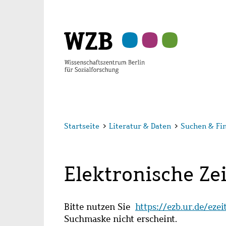
Zu
Zu
Zu
Zur
Zur
Hauptinhalt
Navigation
Suche
Sekundärnavigation
Fußzeile
springen
springen
springen
springen
springen
Startseite
>
Literatur & Daten
>
Suchen & Fi
Elektronische Zei
Bitte nutzen Sie
https://ezb.ur.de/eze
Suchmaske nicht erscheint.