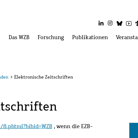
LinkedIn
Instagram
Blues
Yo
Hauptmenü
Das WZB
Menü
Forschung
Menü
Publikationen
Menü
Veransta
öffnen:
öffnen:
öffnen:
Das
Forschung
Publikatio
WZB
nden
>
Elektronische Zeitschriften
tschriften
it/fl.phtml?bibid=WZB
, wenn die EZB-