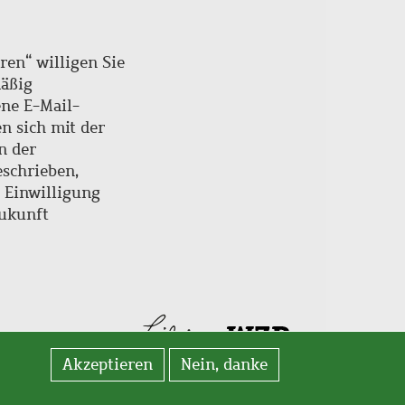
ren“ willigen Sie
mäßig
ne E-Mail-
en sich mit der
n der
schrieben,
e Einwilligung
Zukunft
Akzeptieren
Nein, danke