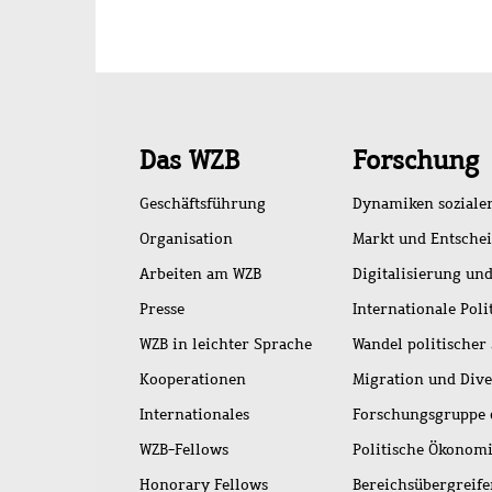
Schnellzugriff
Das WZB
Forschung
Geschäftsführung
Dynamiken soziale
Organisation
Markt und Entsche
Arbeiten am WZB
Digitalisierung und
Presse
Internationale Poli
WZB in leichter Sprache
Wandel politischer
Kooperationen
Migration und Dive
Internationales
Forschungsgruppe 
WZB-Fellows
Politische Ökonom
Honorary Fellows
Bereichsübergreif