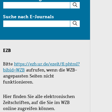
Suche
im
Katalog
Suche nach E-Journals
Suche
nach
E-
Journals
EZB
Bitte
https://ezb.ur.de/ezeit/fl.phtml?
bibid=WZB
aufrufen, wenn die WZB-
angepassten Seiten nicht
funktionieren.
Hier finden Sie alle elektronischen
Zeitschriften, auf die Sie im WZB
online zugreifen können.