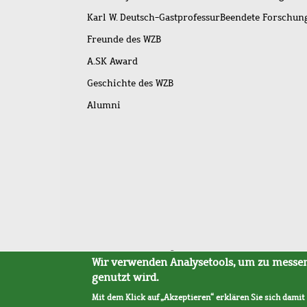
Karl W. Deutsch-Gastprofessur
Beendete Forschu
Freunde des WZB
A.SK Award
Geschichte des WZB
Alumni
Fußleistenmenü
Sitemap
Barrierefreiheit
Impressum
Datensc
Wir verwenden Analysetools, um zu messen,
genutzt wird.
Mit dem Klick auf „Akzeptieren“ erklären Sie sich damit