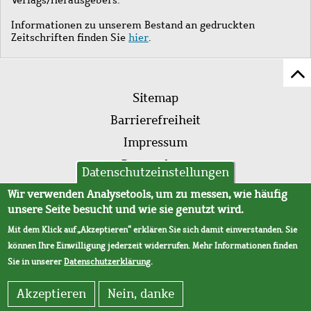
Informationen zu unserem Bestand an gedruckten
Zeitschriften finden Sie
hier
.
Z
Fußleistenmenü
Se
Sitemap
sc
Barrierefreiheit
Impressum
Datenschutz
Datenschutzeinstellungen
AVB
Wir verwenden Analysetools, um zu messen, wie häufig
unsere Seite besucht und wie sie genutzt wird.
Mit dem Klick auf „Akzeptieren“ erklären Sie sich damit einverstanden. Sie
können Ihre Einwilligung jederzeit widerrufen. Mehr Informationen finden
Sie in unserer
Datenschutzerklärung
.
Akzeptieren
Nein, danke