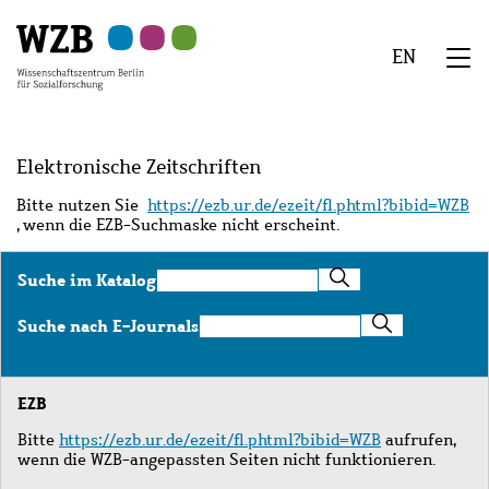
Zu
Zu
Zu
Zur
Zur
Hauptinhalt
Navigation
Suche
Sekundärnavigation
Fußzeile
EN
springen
springen
springen
springen
springen
We
Menü
Elektronische Zeitschriften
Bitte nutzen Sie
https://ezb.ur.de/ezeit/fl.phtml?bibid=WZB
, wenn die EZB-Suchmaske nicht erscheint.
Suche
Suche im Katalog
im
Katalog
Suche
Suche nach E-Journals
nach
E-
Journals
EZB
Bitte
https://ezb.ur.de/ezeit/fl.phtml?bibid=WZB
aufrufen,
wenn die WZB-angepassten Seiten nicht funktionieren.